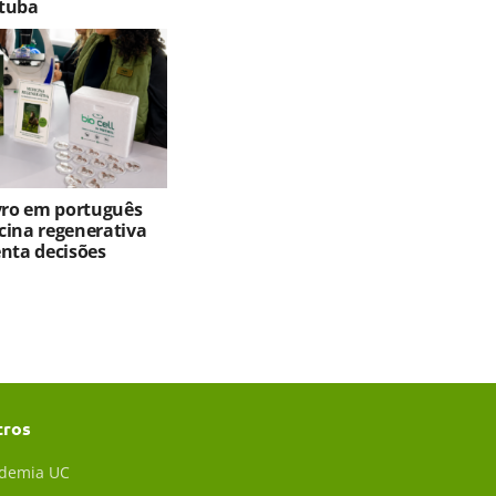
tuba
ivro em português
cina regenerativa
enta decisões
tros
demia UC