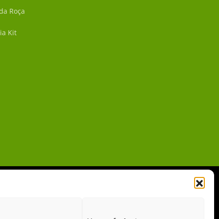
 da Roça
ia Kit