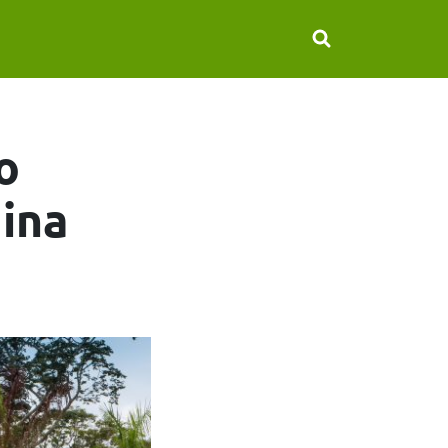
o
ina