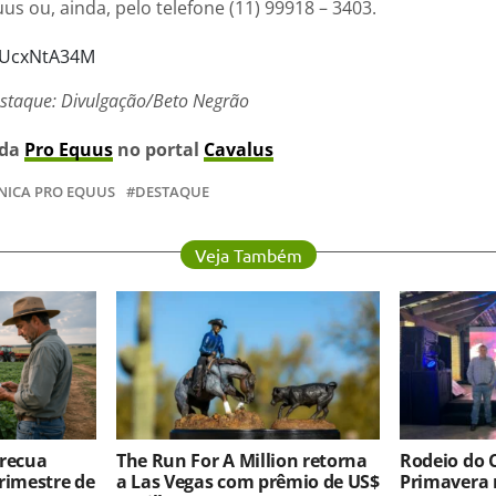
s ou, ainda, pelo telefone (11) 99918 – 3403.
bdUcxNtA34M
estaque: Divulgação/Beto Negrão
 da
Pro Equus
no portal
Cavalus
INICA PRO EQUUS
DESTAQUE
Veja Também
 recua
The Run For A Million retorna
Rodeio do 
rimestre de
a Las Vegas com prêmio de US$
Primavera 