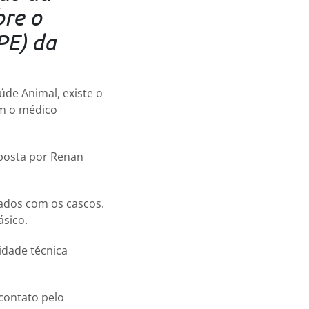
bre o
PE) da
úde Animal, existe o
om o médico
posta por Renan
ados com os cascos.
ásico.
dade técnica
contato pelo