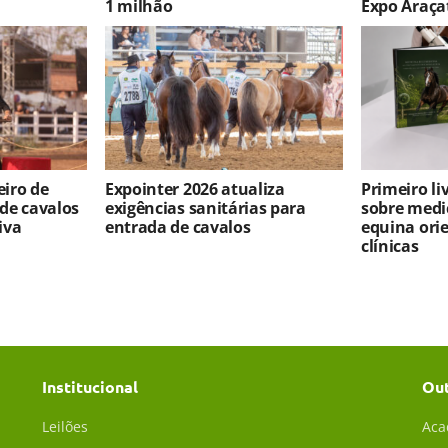
1 milhão
Expo Araça
iro de
Expointer 2026 atualiza
Primeiro l
 de cavalos
exigências sanitárias para
sobre medi
iva
entrada de cavalos
equina ori
clínicas
Institucional
Ou
Leilões
Aca