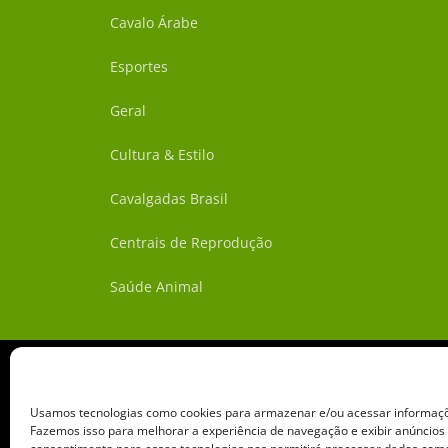
Cavalo Árabe
Esportes
Geral
Cultura & Estilo
Cavalgadas Brasil
Centrais de Reprodução
Saúde Animal
Usamos tecnologias como cookies para armazenar e/ou acessar informaçõe
Fazemos isso para melhorar a experiência de navegação e exibir anúncios