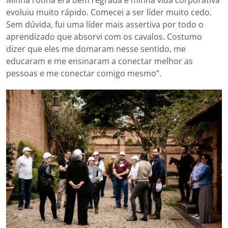
evoluiu muito rápido. Comecei a ser líder muito cedo.
Sem dúvida, fui uma líder mais assertiva por todo o
aprendizado que absorvi com os cavalos. Costumo
dizer que eles me domaram nesse sentido, me
educaram e me ensinaram a conectar melhor as
pessoas e me conectar comigo mesmo”.