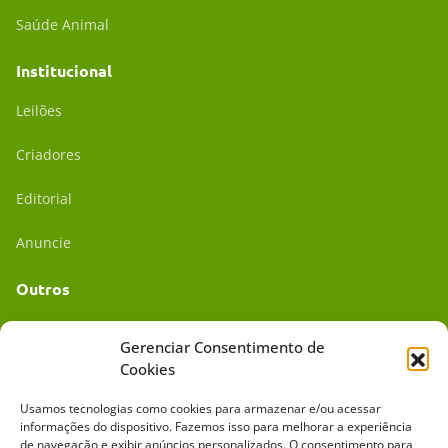
Saúde Animal
Institucional
Leilões
Criadores
Editorial
Anuncie
Outros
Academia UC
Gerenciar Consentimento de
Cookies
Dr. da Roça
Usamos tecnologias como cookies para armazenar e/ou acessar
Mídia Kit
informações do dispositivo. Fazemos isso para melhorar a experiência
de navegação e exibir anúncios personalizados. O consentimento para