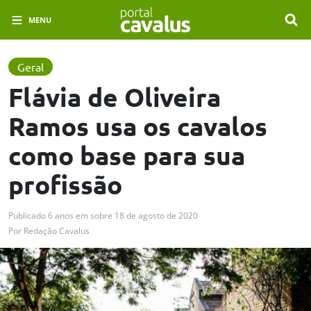
MENU
Geral
Flávia de Oliveira
Ramos usa os cavalos
como base para sua
profissão
Publicado
6 anos em
sobre
18 de agosto de 2020
Por
Redação Cavalus