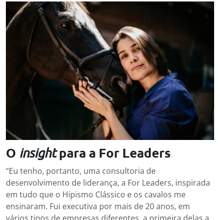
O
para a For Leaders
insight
“Eu tenho, portanto, uma consultoria de
desenvolvimento de liderança, a For Leaders, inspirada
em tudo que o Hipismo Clássico e os cavalos me
ensinaram. Fui executiva por mais de 20 anos, em
vários tipos de empresas diferentes, a primeira delas a