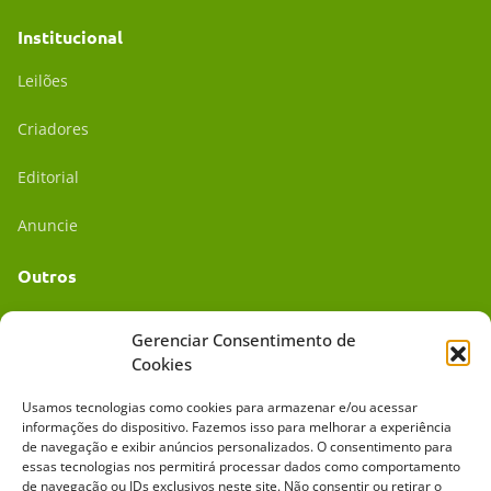
Institucional
Leilões
Criadores
Editorial
Anuncie
Outros
Academia UC
Gerenciar Consentimento de
Cookies
Dr. da Roça
Usamos tecnologias como cookies para armazenar e/ou acessar
Mídia Kit
informações do dispositivo. Fazemos isso para melhorar a experiência
de navegação e exibir anúncios personalizados. O consentimento para
essas tecnologias nos permitirá processar dados como comportamento
de navegação ou IDs exclusivos neste site. Não consentir ou retirar o