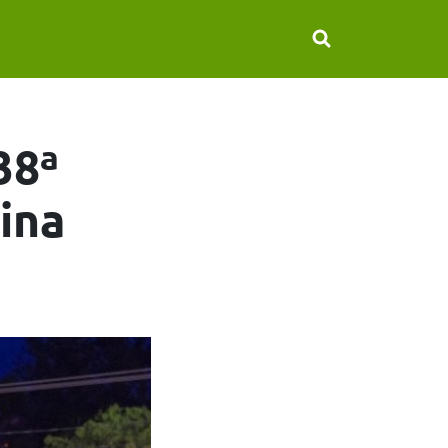
38ª
ina