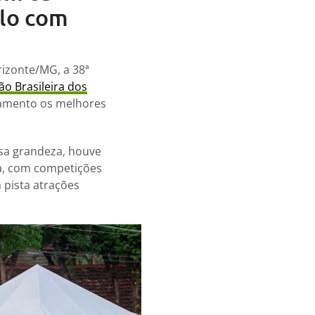
alo com
rizonte/MG, a 38ª
o Brasileira dos
lgamento os melhores
sa grandeza, houve
ta, com competições
 pista atrações