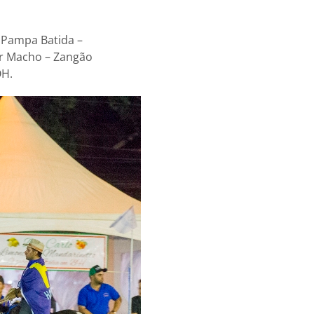
 Pampa Batida –
r Macho – Zangão
OH.