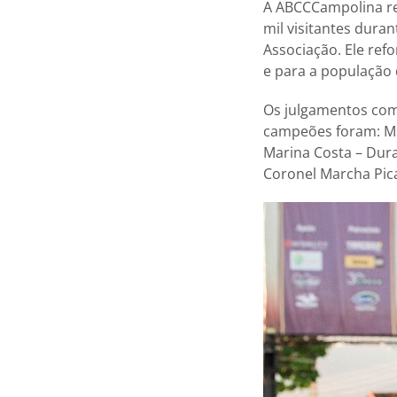
A ABCCCampolina reg
mil visitantes dura
Associação. Ele refo
e para a população 
Os julgamentos comp
campeões foram: Mir
Marina Costa – Dur
Coronel Marcha Pica