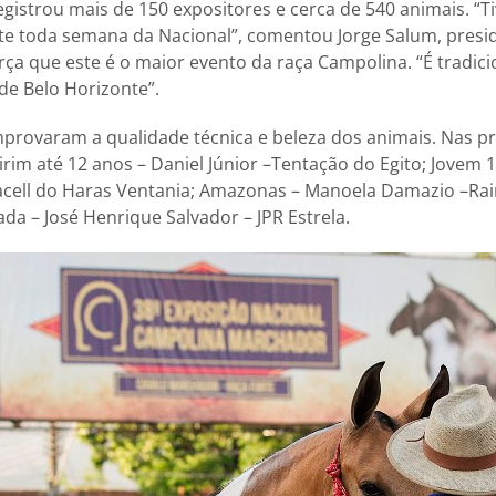
istrou mais de 150 expositores e cerca de 540 animais. “
nte toda semana da Nacional”, comentou Jorge Salum, presi
rça que este é o maior evento da raça Campolina. “É tradici
de Belo Horizonte”.
rovaram a qualidade técnica e beleza dos animais. Nas pro
im até 12 anos – Daniel Júnior –Tentação do Egito; Jovem 1
acell do Haras Ventania; Amazonas – Manoela Damazio –Ra
da – José Henrique Salvador – JPR Estrela.