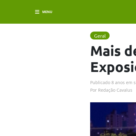
MENU
Geral
Mais d
Exposi
Publicado
8 anos em
s
Por
Redação Cavalus