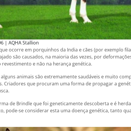
6 | AQHA Stallion
ue ocorre em porquinhos da India e cães (por exemplo filas
rajado são causados, na maioria das vezes, por deformaçõe
 revestimento e não na herança genética.
o alguns animais são extremamente saudáveis e muito compe
. Criadores que procuram uma forma de propagar a genétic
usca.
rma de Brindle que foi geneticamente descoberta e é herd
to, pode-se considerar esta uma doença genética, tanto q