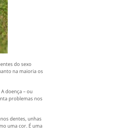
dentes do sexo
anto na maioria os
 A doença – ou
enta problemas nos
 nos dentes, unhas
como uma cor. É uma