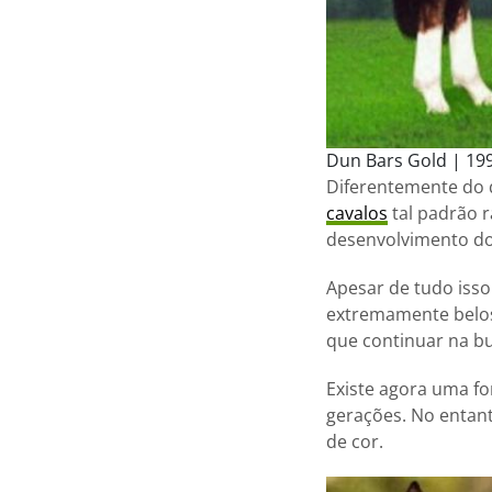
Dun Bars Gold | 199
Diferentemente do q
cavalos
tal padrão 
desenvolvimento do
Apesar de tudo iss
extremamente belos
que continuar na b
Existe agora uma fo
gerações. No entan
de cor.