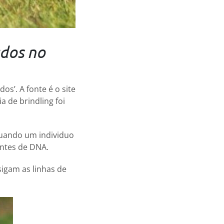
ados no
os’. A fonte é o site
 de brindling foi
quando um individuo
entes de DNA.
sigam as linhas de