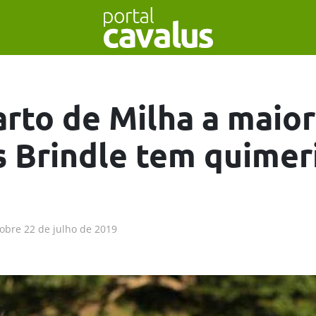
rto de Milha a maior
s Brindle tem quime
obre
22 de julho de 2019