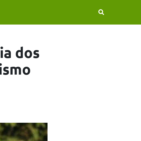
ia dos
rismo