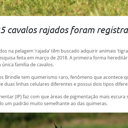
 cavalos rajados foram registr
os na pelagem ‘rajada’ têm buscado adquirir animais ‘tigrad
quisa feita em março de 2018. A primeira forma hereditária
 única família de cavalos.
los Brindle tem quimerismo raro, fenômeno que acontece 
e duas linhas celulares diferentes e possui dois tipos difer
mentar (IP) faz com que áreas de pigmentação mais escura 
do um padrão muito semelhante ao das quimeras.