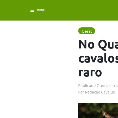
MENU
Geral
No Qua
cavalo
raro
Publicado
7 anos em
s
Por
Redação Cavalus