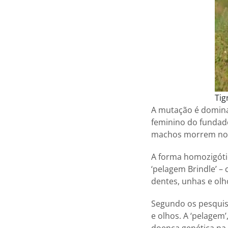
Tig
A mutação é domina
feminino do fundad
machos morrem no 
A forma homozigóti
‘pelagem Brindle’ 
dentes, unhas e olh
Segundo os pesquis
e olhos. A ‘pelagem