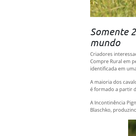
Somente 25
mundo
Criadores interessad
Compre Rural em pes
identificada em uma
A maioria dos cava
é formado a partir d
A Incontinência Pig
Blaschko, produzin