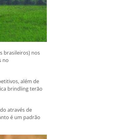
 brasileiros) nos
s no
titivos, além de
a brindling terão
ado através de
uanto é um padrão