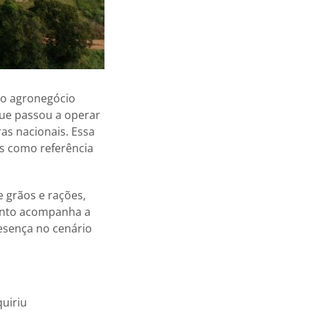
no agronegócio
que passou a operar
s nacionais. Essa
s como referência
e grãos e rações,
mento acompanha a
resença no cenário
uiriu