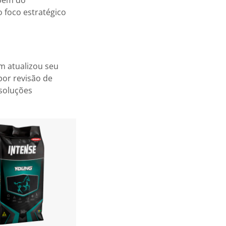
mbém do
 foco estratégico
m atualizou seu
por revisão de
 soluções