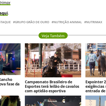
trimax
aqui
.
STAQUE
GRUPO GRÃO DE OURO
NUTRIÇÃO ANIMAL
NUTRIMAX
Veja Também
 Rancho
Campeonato Brasileiro de
Expointer 2
va fase da
Esportes terá leilão de cavalos
exigências 
com aptidão esportiva
entrada de