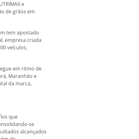
 NUTRIMAX e
ão de grãos em
bém tem apostado
al, empresa criada
00 veículos,
segue em ritmo de
ará, Maranhão e
ital da marca,
fios que
onsolidando-se
sultados alcançados