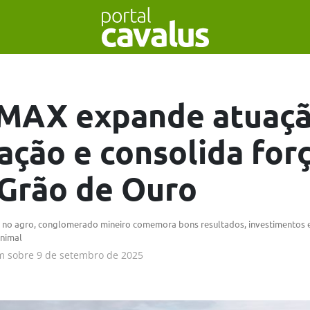
MAX expande atuaçã
ação e consolida for
Grão de Ouro
a no agro, conglomerado mineiro comemora bons resultados, investimentos 
animal
m
sobre
9 de setembro de 2025