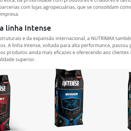
ão ética, da proximidade com produtores e criadores e ta
parcerias com lojas agropecuárias, que se consolidam como
empresa.
 linha Intense
struturais e da expansão internacional, a NUTRIMAX també
nos. A linha Intense, voltada para alta performance, passou 
os produtos ainda mais eficazes e oferecendo aos clientes
lidade superior.