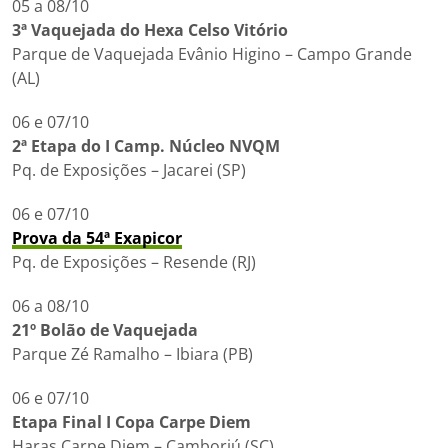
05 a 08/10
3ª Vaquejada do Hexa Celso Vitório
Parque de Vaquejada Evânio Higino – Campo Grande
(AL)
06 e 07/10
2ª Etapa do I Camp. Núcleo NVQM
Pq. de Exposições – Jacarei (SP)
06 e 07/10
Prova da 54ª Exapicor
Pq. de Exposições – Resende (RJ)
06 a 08/10
21º Bolão de Vaquejada
Parque Zé Ramalho – Ibiara (PB)
06 e 07/10
Etapa Final I Copa Carpe Diem
Haras Carpe Diem – Camboriú (SC)