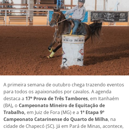
A primeira semana de outubro chega trazendo eventos
para todos os apaixonados por cavalos. A agenda
destaca a
17ª Prova de Três Tambores
, em Itanhaém
(BA)
,
o
Campeonato Mineiro de Equitação de
Trabalho,
em Juiz de Fora (MG) e a
1ª Etapa 9º
Campeonato Catarinense do Quarto de Milha
, na
cidade de Chapecó (SC). Já em Pará de Minas, acontece,