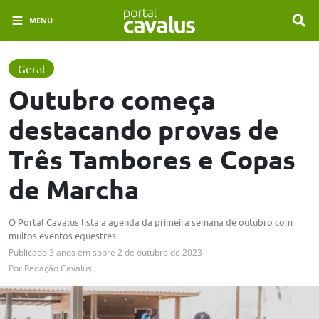
MENU
Geral
Outubro começa
destacando provas de
Três Tambores e Copas
de Marcha
O Portal Cavalus lista a agenda da primeira semana de outubro com
muitos eventos equestres
Publicado
3 anos em
sobre
2 de outubro de 2023
Por
Redação Cavalus