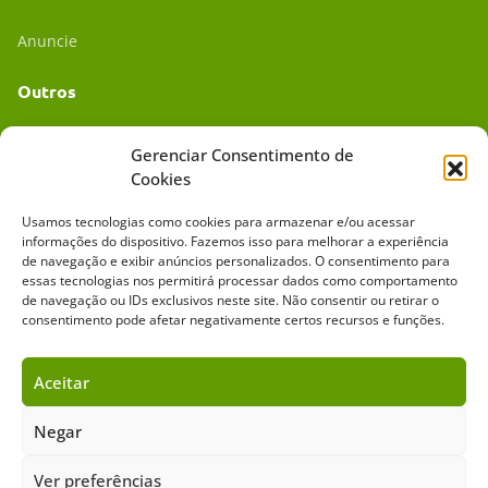
Anuncie
Outros
Academia UC
Gerenciar Consentimento de
Cookies
Dr. da Roça
Usamos tecnologias como cookies para armazenar e/ou acessar
Mídia Kit
informações do dispositivo. Fazemos isso para melhorar a experiência
de navegação e exibir anúncios personalizados. O consentimento para
essas tecnologias nos permitirá processar dados como comportamento
de navegação ou IDs exclusivos neste site. Não consentir ou retirar o
consentimento pode afetar negativamente certos recursos e funções.
Aceitar
Sobre o Cavalus
Leilões
Anuncie
Negar
Ver preferências
Copyright ©️ 2026 • Grupo Cavalus de Comunicação. Todos os direitos