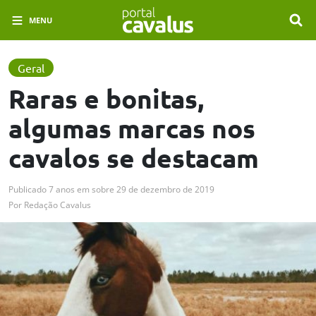
MENU
Geral
Raras e bonitas,
algumas marcas nos
cavalos se destacam
Publicado
7 anos em
sobre
29 de dezembro de 2019
Por
Redação Cavalus