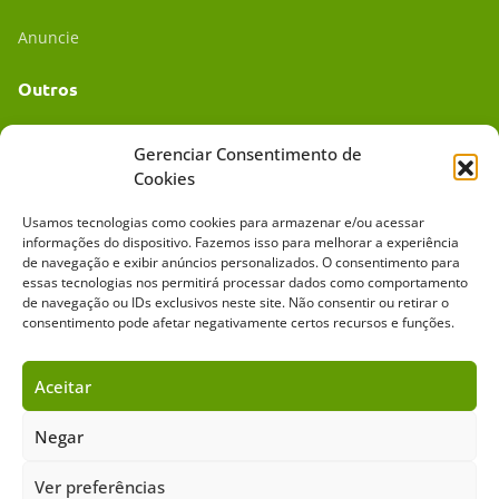
Anuncie
Outros
Academia UC
Gerenciar Consentimento de
Cookies
Dr. da Roça
Usamos tecnologias como cookies para armazenar e/ou acessar
Mídia Kit
informações do dispositivo. Fazemos isso para melhorar a experiência
de navegação e exibir anúncios personalizados. O consentimento para
essas tecnologias nos permitirá processar dados como comportamento
de navegação ou IDs exclusivos neste site. Não consentir ou retirar o
consentimento pode afetar negativamente certos recursos e funções.
Aceitar
Sobre o Cavalus
Leilões
Anuncie
Negar
Ver preferências
Copyright ©️ 2026 • Grupo Cavalus de Comunicação. Todos os direitos