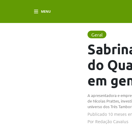
MENU
Geral
Sabrin
do Qua
em gen
A apresentadora e empresá
de Nicolas Prattes, inves
universo dos Três Tambor
Publicado
10 meses e
Por
Redação Cavalus