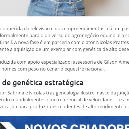
a conhecida da televisão e dos empreendimentos, dá um pa
r formalmente para o universo do agronegócio equino: ela s
Brasil. A nova fase é em parceria com o ator Nicolas Pratt
nte a aquisição de um exemplar com genética de alto de
nduzida com apoio especializado: assessoria de Gilson Alm
 nomes com peso no cenário equestre nacional.
 de genética estratégica
por Sabrina e Nicolas traz genealogia ilustre: nasce da jun
ecido mundialmente como referencial de velocidade — e a m
vocação para produzir descendentes de alto rendimento na