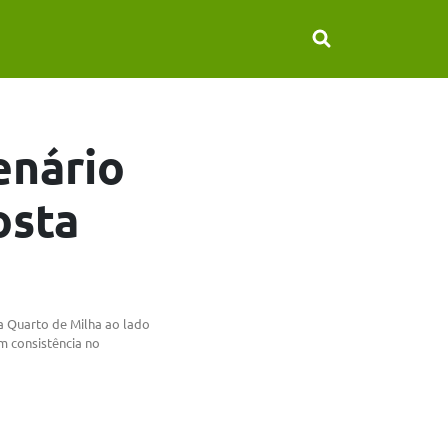
enário
osta
ça Quarto de Milha ao lado
m consistência no