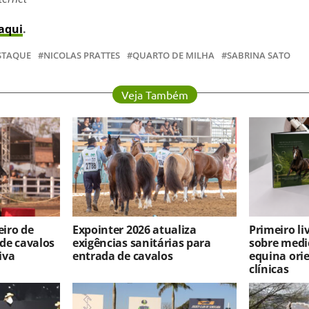
aqui
.
STAQUE
NICOLAS PRATTES
QUARTO DE MILHA
SABRINA SATO
Veja Também
iro de
Expointer 2026 atualiza
Primeiro l
 de cavalos
exigências sanitárias para
sobre medi
iva
entrada de cavalos
equina ori
clínicas