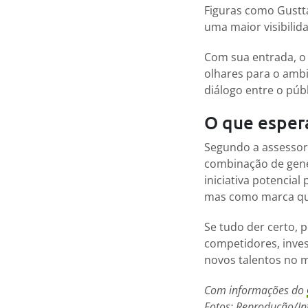
Figuras como Gustta
uma maior visibilid
Com sua entrada, o 
olhares para o ambi
diálogo entre o públ
O que espera
Segundo a assessori
combinação de genét
iniciativa potencia
mas como marca que 
Se tudo der certo,
competidores, inves
novos talentos no 
Com informações do
Fotos: Reprodução/In