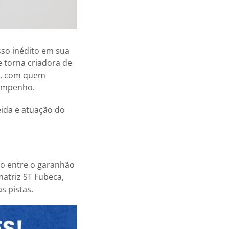
sso inédito em sua
e torna criadora de
es, com quem
sempenho.
eida e atuação do
ção entre o garanhão
atriz ST Fubeca,
s pistas.