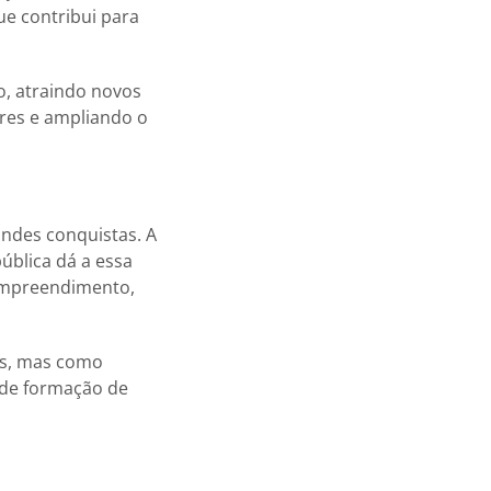
ue contribui para
o, atraindo novos
ores e ampliando o
andes conquistas. A
ública dá a essa
 empreendimento,
es, mas como
 de formação de