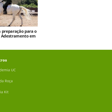
ia preparação para o
e Adestramento em
tros
demia UC
 da Roça
ia Kit