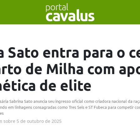
a Sato entra para o c
rto de Milha com ap
ética de elite
ria Sabrina Sato anuncia seu ingresso oficial como criadora nacional da ra
tindo em linhagens consagradas como Tres Seis e ST Fubeca para competir co
es
m
sobre
5 de outubro de 2025