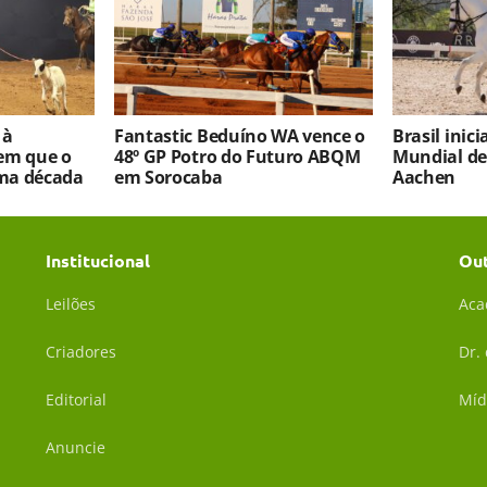
 à
Fantastic Beduíno WA vence o
Brasil inic
em que o
48º GP Potro do Futuro ABQM
Mundial d
ma década
em Sorocaba
Aachen
Institucional
Ou
Leilões
Aca
Criadores
Dr.
Editorial
Míd
Anuncie