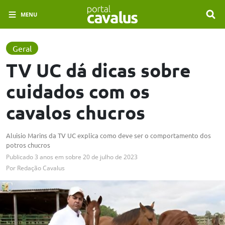
MENU
Geral
TV UC dá dicas sobre
cuidados com os
cavalos chucros
Aluisio Marins da TV UC explica como deve ser o comportamento dos
potros chucros
Publicado
3 anos em
sobre
20 de julho de 2023
Por
Redação Cavalus