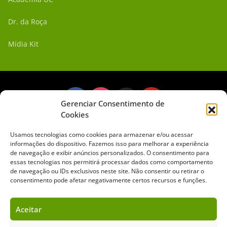
Dr. da Roça
Mídia Kit
Gerenciar Consentimento de
Cookies
Sobre o Cavalus
Leilões
Anuncie
Usamos tecnologias como cookies para armazenar e/ou acessar
informações do dispositivo. Fazemos isso para melhorar a experiência
de navegação e exibir anúncios personalizados. O consentimento para
Copyright ©️ 2026 • Grupo Cavalus de Comunicação. Todos os direitos
essas tecnologias nos permitirá processar dados como comportamento
reservados. Este portal é protegido pelo Google Recaptcha.
de navegação ou IDs exclusivos neste site. Não consentir ou retirar o
Política de Privacidade
|
Termos de Serviço
consentimento pode afetar negativamente certos recursos e funções.
Aceitar