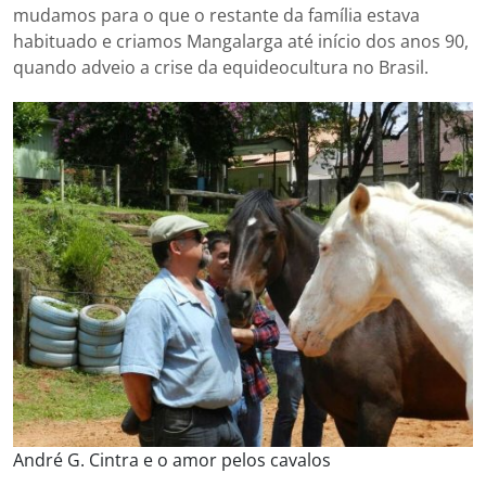
mudamos para o que o restante da família estava
habituado e criamos Mangalarga até início dos anos 90,
quando adveio a crise da equideocultura no Brasil.
André G. Cintra e o amor pelos cavalos