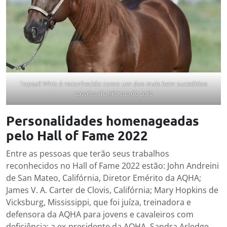
Topsail Whiz é reconhecido como um dos mais bem sucedidos
cavalos de Rédeas do país
Personalidades homenageadas
pelo Hall of Fame 2022
Entre as pessoas que terão seus trabalhos
reconhecidos no Hall of Fame 2022 estão: John Andreini
de San Mateo, Califórnia, Diretor Emérito da AQHA;
James V. A. Carter de Clovis, Califórnia; Mary Hopkins de
Vicksburg, Mississippi, que foi juíza, treinadora e
defensora da AQHA para jovens e cavaleiros com
deficiência; a ex-presidente da AQHA, Sandra Arledge,