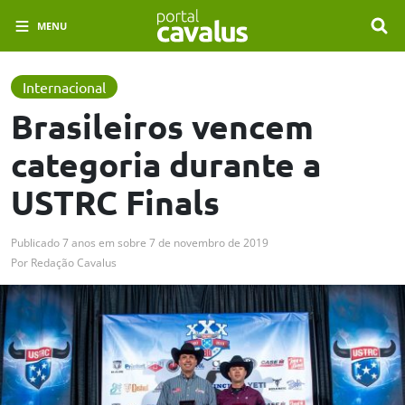
MENU
Internacional
Brasileiros vencem
categoria durante a
USTRC Finals
Publicado
7 anos em
sobre
7 de novembro de 2019
Por
Redação Cavalus