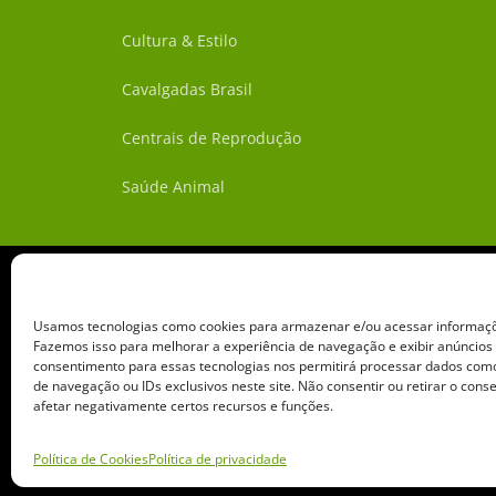
Cultura & Estilo
Cavalgadas Brasil
Centrais de Reprodução
Saúde Animal
Usamos tecnologias como cookies para armazenar e/ou acessar informaçõe
Fazemos isso para melhorar a experiência de navegação e exibir anúncios
consentimento para essas tecnologias nos permitirá processar dados c
de navegação ou IDs exclusivos neste site. Não consentir ou retirar o con
afetar negativamente certos recursos e funções.
Copyright ©️ 2026 • Grupo 
Política de Cookies
Política de privacidade