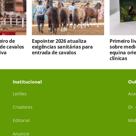
iro de
Expointer 2026 atualiza
Primeiro l
 de cavalos
exigências sanitárias para
sobre medi
iva
entrada de cavalos
equina ori
clínicas
Institucional
Ou
Leilões
Aca
Criadores
Dr.
Editorial
Míd
Anuncie