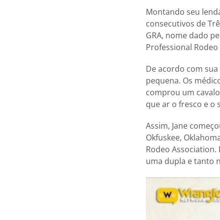
Montando seu lendá
consecutivos de Trê
GRA, nome dado pe
Professional Rodeo
De acordo com sua 
pequena. Os médicos
comprou um cavalo 
que ar o fresco e o
Assim, Jane começo
Okfuskee, Oklahoma
Rodeo Association.
uma dupla e tanto 