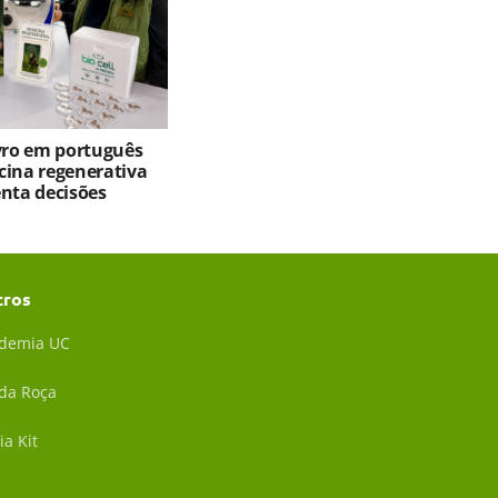
ivro em português
cina regenerativa
enta decisões
tros
demia UC
 da Roça
ia Kit