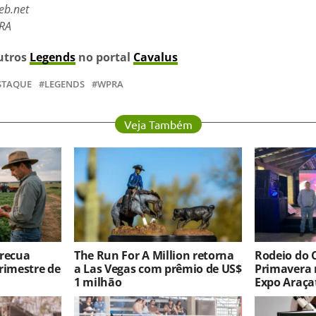
eb.net
PRA
outros
Legends
no portal
Cavalus
STAQUE
LEGENDS
WPRA
Veja Também
 recua
The Run For A Million retorna
Rodeio do 
rimestre de
a Las Vegas com prêmio de US$
Primavera 
1 milhão
Expo Araça