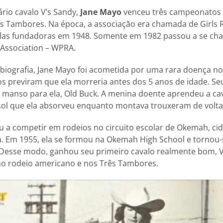
rio cavalo V’s Sandy,
Jane Mayo
venceu três campeonatos
s Tambores. Na época, a associação era chamada de Girls 
las fundadoras em 1948. Somente em 1982 passou a se c
 Association – WPRA.
biografia, Jane Mayo foi acometida por uma rara doença n
 previram que ela morreria antes dos 5 anos de idade. Se
manso para ela, Old Buck. A menina doente aprendeu a cav
 sol que ela absorveu enquanto montava trouxeram de volta
u a competir em rodeios no circuito escolar de Okemah, c
. Em 1955, ela se formou na Okemah High School e tornou
 Desse modo, ganhou seu primeiro cavalo realmente bom, 
no rodeio americano e nos Três Tambores.