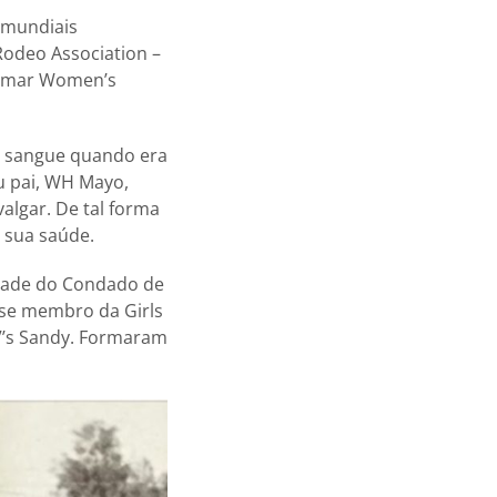
 mundiais
Rodeo Association –
hamar Women’s
o sangue quando era
u pai, WH Mayo,
algar. De tal forma
 sua saúde.
idade do Condado de
-se membro da Girls
V’s Sandy. Formaram