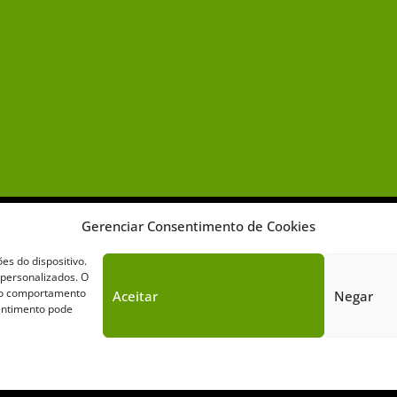
Gerenciar Consentimento de Cookies
s do dispositivo.
 personalizados. O
omo comportamento
Aceitar
Negar
Sobre o Cavalus
Leilões
Anuncie
sentimento pode
Cavalus de Comunicação. Todos os direitos reservados. Este portal é prote
Política de Privacidade
|
Termos de Serviço