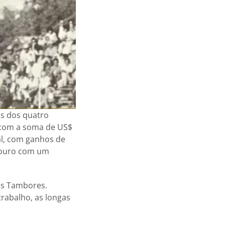
s dos quatro
u com a soma de US$
al, com ganhos de
e ouro com um
rês Tambores.
trabalho, as longas