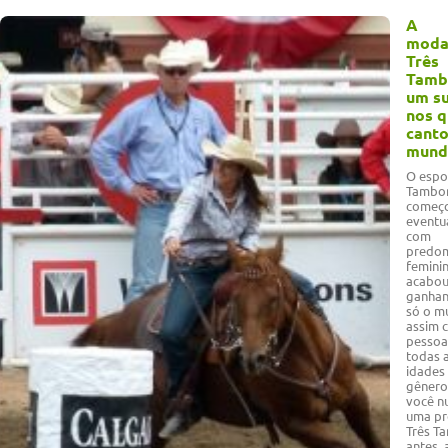
A
moda
Três
Tamb
um s
nos q
canto
mund
O espo
Tambo
começo
eventu
com
predom
feminin
acabo
ganhan
só o m
assim 
pessoa
todas 
idades
gênero
você n
uma pr
Três T
antes, 