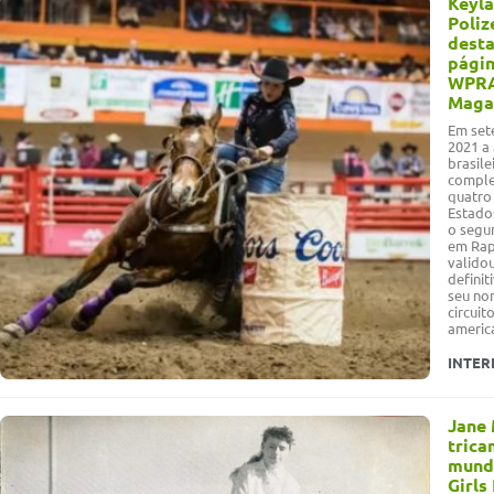
Keyla
Poliz
dest
págin
WPR
Maga
Em set
2021 a
brasile
comple
quatro
Estado
o segu
em Rap
validou
definit
seu no
circuit
americ
INTER
Jane
tric
mundi
Girls