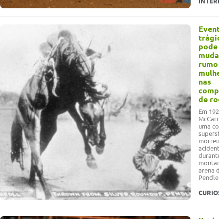
INTER
Even
trági
pode 
muda
rumo
mulh
nas
comp
de ro
Em 192
McCarr
uma co
supers
morreu
aciden
durant
montar
arena 
Pendle
CURIO