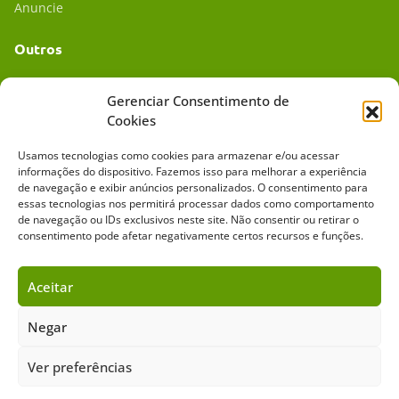
Anuncie
Outros
Academia UC
Gerenciar Consentimento de
Cookies
Dr. da Roça
Usamos tecnologias como cookies para armazenar e/ou acessar
Mídia Kit
informações do dispositivo. Fazemos isso para melhorar a experiência
de navegação e exibir anúncios personalizados. O consentimento para
essas tecnologias nos permitirá processar dados como comportamento
de navegação ou IDs exclusivos neste site. Não consentir ou retirar o
consentimento pode afetar negativamente certos recursos e funções.
Aceitar
Sobre o Cavalus
Leilões
Anuncie
Negar
Ver preferências
Copyright ©️ 2026 • Grupo Cavalus de Comunicação. Todos os direitos
reservados. Este portal é protegido pelo Google Recaptcha.