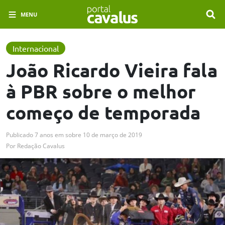
MENU
Internacional
João Ricardo Vieira fala
à PBR sobre o melhor
começo de temporada
Publicado
7 anos em
sobre
10 de março de 2019
Por
Redação Cavalus