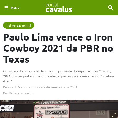
MENU
Internacional
Paulo Lima vence o Iron
Cowboy 2021 da PBR no
Texas
Considerado um dos títulos mais importante do esporte, Iron Cowboy
2021 foi conquistado pelo brasileiro que fez jus ao seu apelido “cowboy
duro”
Publicado
5 anos em
sobre
2 de setembro de 2021
Por
Redação Cavalus