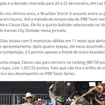
pas e a decisão, marcada para 20 a 22 de outubro, em Las 
 nos últimos anos, a ‘Brazilian Storm’ é assunto entre os p
a em touros. Até a metade de temporada do PBR Team Seri
leiro Cássio Dias. Ele foi o quinto
bullrider
selecionado no ‘dr
o Kansas City Outlaws nessa jornada.
 Dias estava com 9 montarias válidas em 11 vezes que abriu 
 aproveitamento. Após quatro etapas, ele havia assumido 
a competição, 2.5 pontos apenas a frente de outro brasileir
uinta etapa, Cássio caiu para terceiro no ranking (887.50 p
opo, com 1,057.25 pontos. Fato que não tira o brilho de 
na e seu desempenho no PBR Team Series.