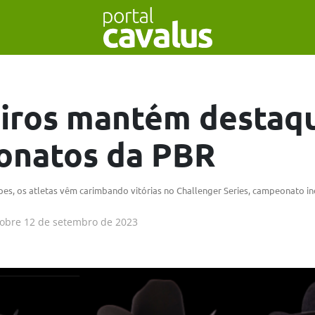
eiros mantém destaq
onatos da PBR
es, os atletas vêm carimbando vitórias no Challenger Series, campeonato in
obre
12 de setembro de 2023