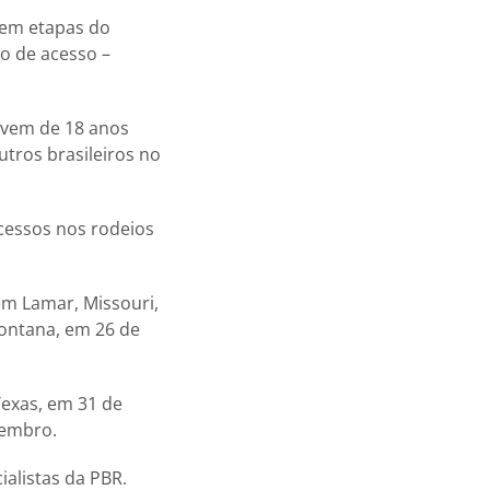
 em etapas do
o de acesso –
jovem de 18 anos
tros brasileiros no
cessos nos rodeios
 em Lamar, Missouri,
ontana, em 26 de
Texas, em 31 de
tembro.
alistas da PBR.