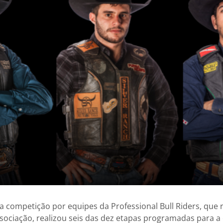
a competição por equipes da Professional Bull Riders, que 
ociação, realizou seis das dez etapas programadas para a 