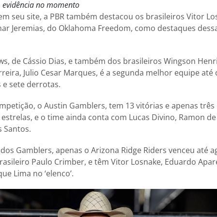
 evidência no momento
em seu site, a PBR também destacou os brasileiros Vitor Lo
izmar Jeremias, do Oklahoma Freedom, como destaques dess
ws, de Cássio Dias, e também dos brasileiros Wingson Henri
rreira, Julio Cesar Marques, é a segunda melhor equipe at
 e sete derrotas.
mpetição, o Austin Gamblers, tem 13 vitórias e apenas três 
de estrelas, e o time ainda conta com Lucas Divino, Ramon de
s Santos.
dos Gamblers, apenas o Arizona Ridge Riders venceu até ag
sileiro Paulo Crimber, e têm Vitor Losnake, Eduardo Apar
que Lima no ‘elenco’.