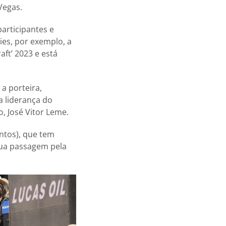
Vegas.
articipantes e
es, por exemplo, a
aft’ 2023 e está
a porteira,
a liderança do
o, José Vitor Leme.
ontos), que tem
sua passagem pela