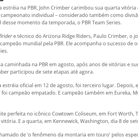
 estréia na PBR, John Crimber carimbou sua quarta vitória
 o campeonato individual – considerado também como divisã
pal desse momento da temporada, o PBR Team Series.
lrider
e técnico do Arizona Ridge Riders, Paulo Crimber, o 
 campeão mundial pela PBR. Ele acompanha o sucesso de ou
ies.
 caminhada na PBR em agosto, após anos de vitórias e su
mber participou de sete etapas até agora.
 estréia oficial em 12 de agosto, foi terceiro lugar. Depois,
o, foi campeão empatado. E campeão também em Eureka, M
te perfeita no icônico Cowtown Coliseum, em Fort Worth, 
a vitória. E a quarta, em Kennewick, Washington, dia 8 de se
chamado de ‘o fenômeno da montaria em touro’ pelos especi