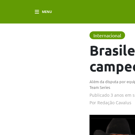
MENU
Internacional
Brasil
campe
Além da disputa por equip
Team Series
Publicado
3 anos em
s
Por
Redação Cavalus