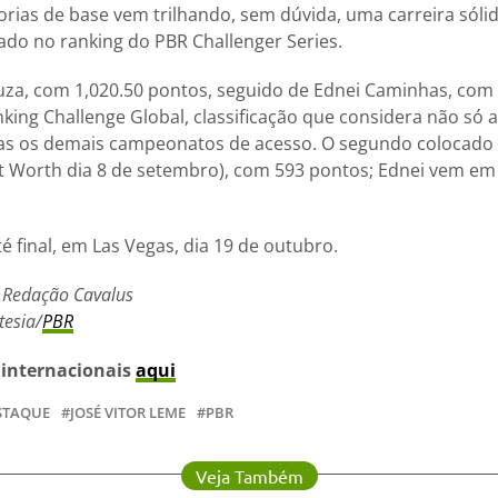
ias de base vem trilhando, sem dúvida, uma carreira sóli
cado no ranking do PBR Challenger Series.
ouza, com 1,020.50 pontos, seguido de Ednei Caminhas, com
king Challenge Global, classificação que considera não só 
mas os demais campeonatos de acesso. O segundo colocado 
 Worth dia 8 de setembro), com 593 pontos; Ednei vem em 
é final, em Las Vegas, dia 19 de outubro.
 Redação Cavalus
tesia/
PBR
 internacionais
aqui
STAQUE
JOSÉ VITOR LEME
PBR
Veja Também