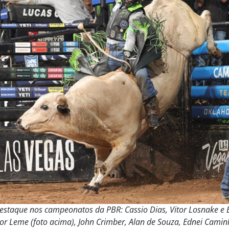
estaque nos campeonatos da PBR: Cassio Dias, Vitor Losnake e E
or Leme (foto acima), John Crimber, Alan de Souza, Ednei Caminh