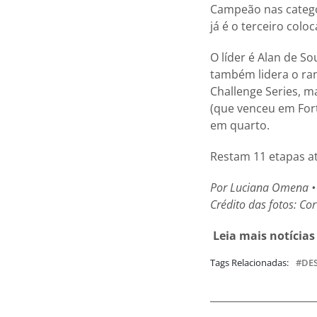
Campeão nas categor
já é o terceiro colo
O líder é Alan de S
também lidera o ran
Challenge Series, 
(que venceu em Fort
em quarto.
Restam 11 etapas at
Por Luciana Omena
•
Crédito das fotos: Cor
Leia mais notícias
Tags Relacionadas:
DE