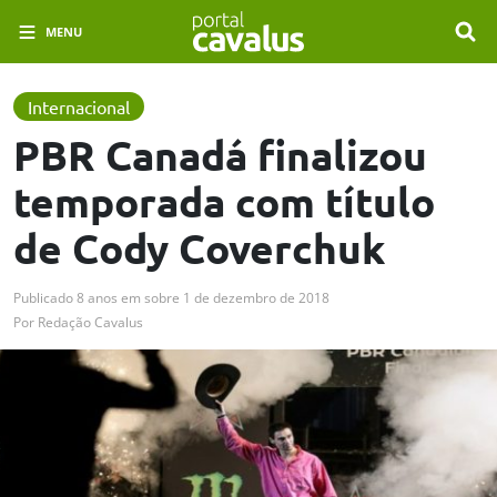
MENU
Internacional
PBR Canadá finalizou
temporada com título
de Cody Coverchuk
Publicado
8 anos em
sobre
1 de dezembro de 2018
Por
Redação Cavalus