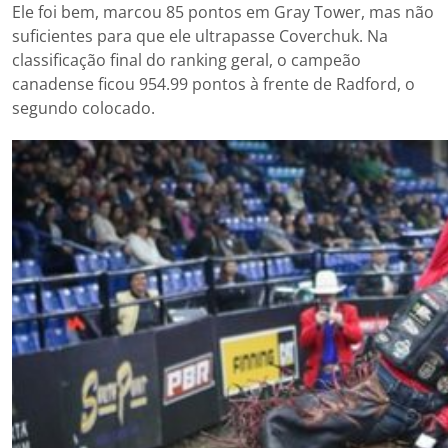
Ele foi bem, marcou 85 pontos em Gray Tower, mas não
suficientes para que ele ultrapasse Coverchuk. Na
classificação final do ranking geral, o campeão
canadense ficou 954.99 pontos à frente de Radford, o
segundo colocado.