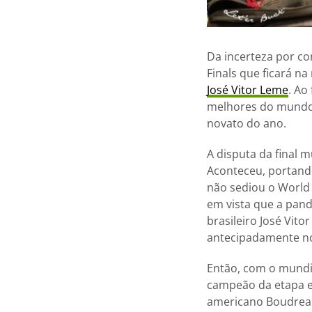
Da incerteza por c
Finals que ficará n
José Vitor Leme
. Ao
melhores do mundo. 
novato do ano.
A disputa da final
Aconteceu, portando
não sediou o World 
em vista que a pand
brasileiro José Vit
antecipadamente no
Então, com o mundia
campeão da etapa e 
americano Boudreau