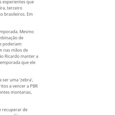
s experientes que
a, terceiro
o brasileiros. Em
 temporada. Mesmo
ombinação de
ue poderiam
ram nas mãos de
oão Ricardo manter a
e temporada que ele
 ser uma ‘zebra’,
ritos a vencer a PBR
entes montarias,
e recuperar de