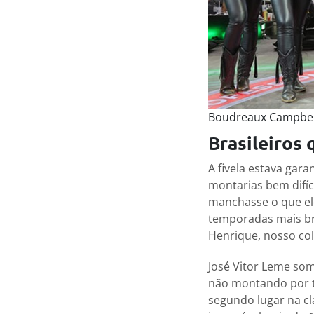
Boudreaux Campbel
Brasileiros
A fivela estava gara
montarias bem difíc
manchasse o que el
temporadas mais br
Henrique, nosso col
José Vitor Leme so
não montando por te
segundo lugar na cl