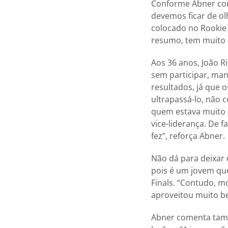
Conforme Abner con
devemos ficar de o
colocado no Rookie 
resumo, tem muito 
Aos 36 anos, João R
sem participar, man
resultados, já que
ultrapassá-lo, não 
quem estava muito d
vice-liderança. De f
fez”, reforça Abner.
Não dá para deixar 
pois é um jovem que 
Finals. “Contudo, m
aproveitou muito be
Abner comenta tamb