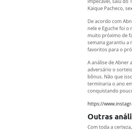
impecável, saiu do 
Kaique Pacheco, sex
De acordo com Abne
nele e Eguche foi o
muito próximo de f
semana garantiu a 
favoritos para o pr
A análise de Abner 
adversário o sortei
bônus. Não que isso
terminaria o ano e
conquistando pouco
https://www.instag
Outras anál
Com toda a certeza,