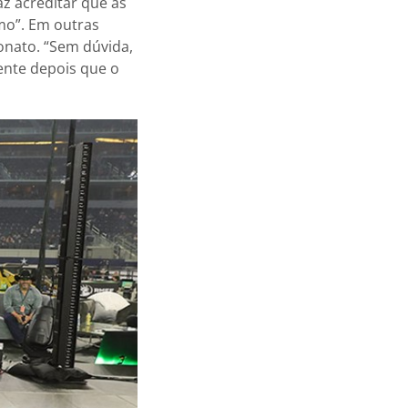
az acreditar que as
mo”. Em outras
onato. “Sem dúvida,
ente depois que o