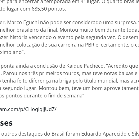
19° para encerrar a temporada em 4° lugar. O quarto brasile
to lugar com 685,50 pontos.
r, Marco Eguchi não pode ser considerado uma surpresa.
 melhor brasileiro da final. Montou muito bem durante todas
azer história vencendo o evento pela segunda vez. O dese
melhor colocação de sua carreira na PBR e, certamente, o
óximo ano”.
aponta ainda a conclusão de Kaique Pacheco. “Acredito qu
o. Parou nos três primeiros touros, mas teve notas baixas 
 tenha feito diferença na briga pelo título mundial, mas ac
m segundo lugar. Montou bem, teve um bom aproveitamen
s pontos durante o fim de semana”.
ram.com/p/CHoqIqjJUdZ/
ises
 outros destaques do Brasil foram Eduardo Aparecido e Sil