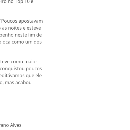
iro no Top 10 é
 “Poucos apostavam
 as noites e esteve
mpenho neste fim de
 coloca como um dos
e teve como maior
e conquistou poucos
reditávamos que ele
to, mas acabou
vano Alves.