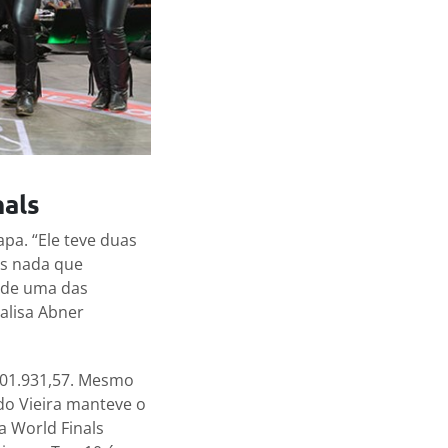
nals
apa. “Ele teve duas
as nada que
 de uma das
alisa Abner
601.931,57. Mesmo
do Vieira manteve o
a World Finals