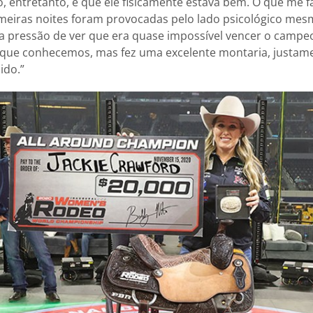
o, entretanto, é que ele fisicamente estava bem. O que me f
imeiras noites foram provocadas pelo lado psicológico mes
u a pressão de ver que era quase impossível vencer o campe
 que conhecemos, mas fez uma excelente montaria, justam
nido.”