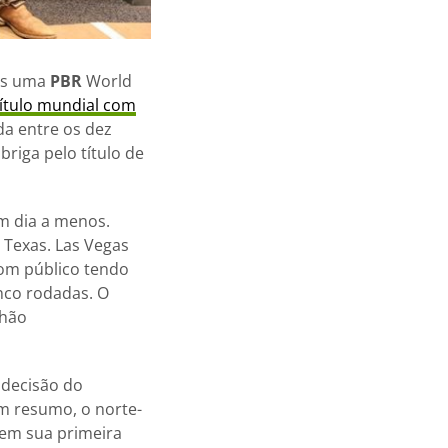
ais uma
PBR
World
título mundial com
da entre os dez
riga pelo título de
m dia a menos.
 Texas. Las Vegas
com público tendo
inco rodadas. O
lhão
 decisão do
Em resumo, o norte-
em sua primeira