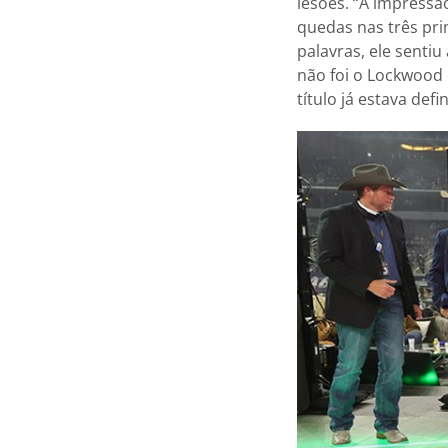
lesões. “A impressã
quedas nas três pr
palavras, ele senti
não foi o Lockwood
título já estava defi