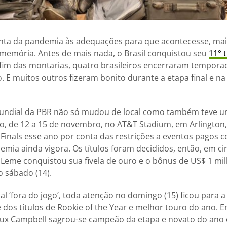
onta da pandemia às adequações para que acontecesse, m
a memória. Antes de mais nada, o Brasil conquistou seu
11° 
 fim das montarias, quatro brasileiros encerraram tempora
E muitos outros fizeram bonito durante a etapa final e na b
 mundial da PBR não só mudou de local como também teve u
, de 12 a 15 de novembro, no AT&T Stadium, em Arlington,
Finals esse ano por conta das restrições a eventos pagos 
emia ainda vigora. Os títulos foram decididos, então, em c
or Leme conquistou sua fivela de ouro e o bônus de US$ 1 mi
 sábado (14).
l ‘fora do jogo’, toda atenção no domingo (15) ficou para a
dos títulos de Rookie of the Year e melhor touro do ano. 
x Campbell sagrou-se campeão da etapa e novato do ano 