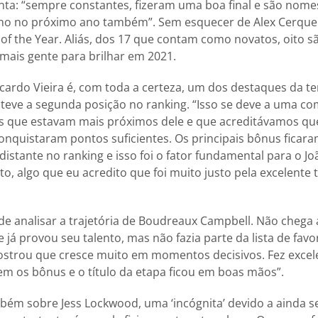
ta: “sempre constantes, fizeram uma boa final e são nome
lho no próximo ano também”. Sem esquecer de Alex Cerqueir
of the Year. Aliás, dos 17 que contam como novatos, oito sã
mais gente para brilhar em 2021.
icardo Vieira é, com toda a certeza, um dos destaques da
teve a segunda posição no ranking. “Isso se deve a uma c
 os que estavam mais próximos dele e que acreditávamos q
conquistaram pontos suficientes. Os principais bônus fica
istante no ranking e isso foi o fator fundamental para o J
ato, algo que eu acredito que foi muito justo pela excelent
de analisar a trajetória de Boudreaux Campbell. Não chega a
já provou seu talento, mas não fazia parte da lista de favo
ostrou que cresce muito em momentos decisivos. Fez excel
m os bônus e o título da etapa ficou em boas mãos”.
ém sobre Jess Lockwood, uma ‘incógnita’ devido a ainda s