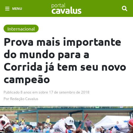
MENU
Internacional
Prova mais importante
do mundo para a
Corrida já tem seu novo
campeão
Publicado
8 anos em
sobre
17 de setembro de 2018
Por
Redação Cavalus