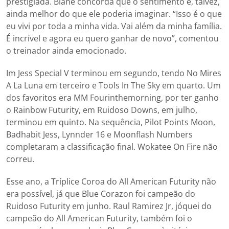
prestigiada. Blane concorda que o sentimento é, talvez,
ainda melhor do que ele poderia imaginar. “Isso é o que
eu vivi por toda a minha vida. Vai além da minha família.
É incrível e agora eu quero ganhar de novo”, comentou
o treinador ainda emocionado.
Im Jess Special V terminou em segundo, tendo No Mires
A La Luna em terceiro e Tools In The Sky em quarto. Um
dos favoritos era MM Fourinthemorning, por ter ganho
o Rainbow Futurity, em Ruidoso Downs, em julho,
terminou em quinto. Na sequência, Pilot Points Moon,
Badhabit Jess, Lynnder 16 e Moonflash Numbers
completaram a classificação final. Wokatee On Fire não
correu.
Esse ano, a Tríplice Coroa do All American Futurity não
era possível, já que Blue Corazon foi campeão do
Ruidoso Futurity em junho. Raul Ramirez Jr, jóquei do
campeão do All American Futurity, também foi o