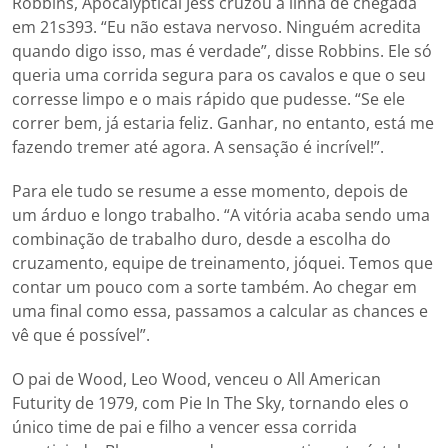
Robbins, Apocalyptical Jess cruzou a linha de chegada
em 21s393. “Eu não estava nervoso. Ninguém acredita
quando digo isso, mas é verdade”, disse Robbins. Ele só
queria uma corrida segura para os cavalos e que o seu
corresse limpo e o mais rápido que pudesse. “Se ele
correr bem, já estaria feliz. Ganhar, no entanto, está me
fazendo tremer até agora. A sensação é incrível!”.
Para ele tudo se resume a esse momento, depois de
um árduo e longo trabalho. “A vitória acaba sendo uma
combinação de trabalho duro, desde a escolha do
cruzamento, equipe de treinamento, jóquei. Temos que
contar um pouco com a sorte também. Ao chegar em
uma final como essa, passamos a calcular as chances e
vê que é possível”.
O pai de Wood, Leo Wood, venceu o All American
Futurity de 1979, com Pie In The Sky, tornando eles o
único time de pai e filho a vencer essa corrida