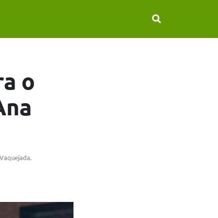
ra o
Ana
 Vaquejada.