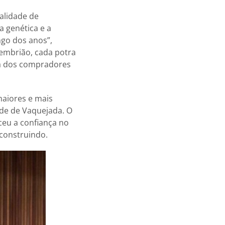
alidade de
a genética e a
ngo dos anos”,
 embrião, cada potra
ça dos compradores
aiores e mais
de de Vaquejada. O
ceu a confiança no
 construindo.