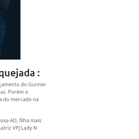
quejada :
ançamento do Gunner
das. Porém o
ça do mercado na
oxa AD, filha mais
atriz VPJ Lady N