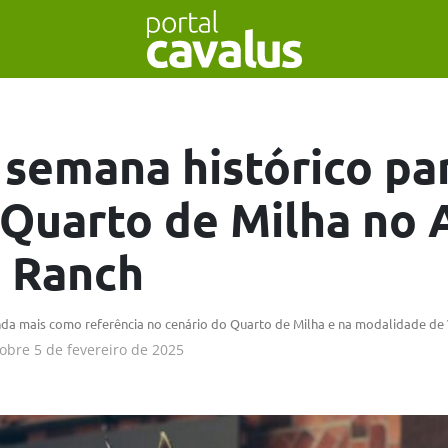
 semana histórico pa
 Quarto de Milha no 
 Ranch
nda mais como referência no cenário do Quarto de Milha e na modalidade de
obre
5 de fevereiro de 2025