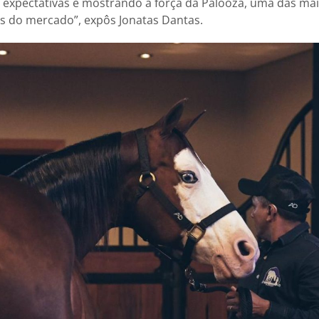
 expectativas e mostrando a força da Palooza, uma das mai
s do mercado”, expôs Jonatas Dantas.