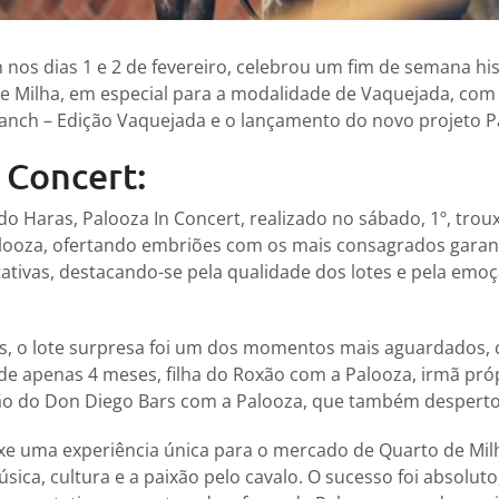
nos dias 1 e 2 de fevereiro, celebrou um fim de semana his
 Milha, em especial para a modalidade de Vaquejada, com 
anch – Edição Vaquejada e o lançamento do novo projeto P
 Concert:
do Haras, Palooza In Concert, realizado no sábado, 1º, trou
Palooza, ofertando embriões com os mais consagrados gara
ativas, destacando-se pela qualidade dos lotes e pela emo
s, o lote surpresa foi um dos momentos mais aguardados,
de apenas 4 meses, filha do Roxão com a Palooza, irmã pr
ão do Don Diego Bars com a Palooza, que também desperto
xe uma experiência única para o mercado de Quarto de Mil
sica, cultura e a paixão pelo cavalo. O sucesso foi absolut