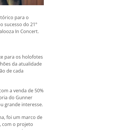
tórico para o
o sucesso do 21º
alooza In Concert.
xe para os holofotes
nhões da atualidade
ção de cada
 com a venda de 50%
ópria do Gunner
u grande interesse.
ha, foi um marco de
o, com o projeto