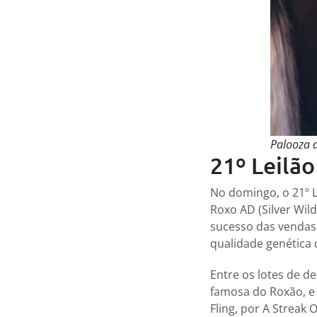
Palooza a
21º Leilã
No domingo, o 21º 
Roxo AD (Silver Wil
sucesso das vendas
qualidade genética
Entre os lotes de d
famosa do Roxão, e 
Fling, por A Streak O