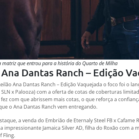
 matriz que entrou para a história do Quarto de Milha
o Ana Dantas Ranch – Edição Va
Leilão Ana Dantas Ranch – Edição Vaquejada o foco foi o l
d SLN x Palooza) com a oferta de cotas de coberturas limita
 fez com que abrissem mais cotas, o que reforça a confian
 que o Ana Dantas Ranch vem entregando.
estaque, a venda do Embrião de Eternaly Steel FB x Cafame R
a impressionante Jamaica Silver AD, filha do Roxão com a m
f Fling.