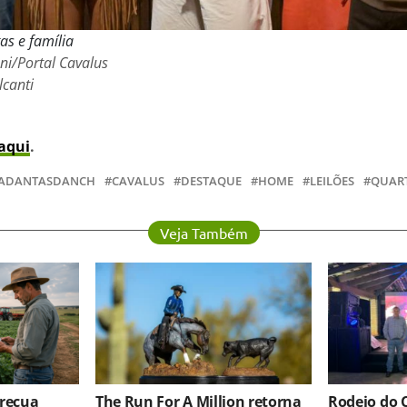
as e família
ni/Portal Cavalus
lcanti
aqui
.
ADANTASDANCH
CAVALUS
DESTAQUE
HOME
LEILÕES
QUART
Veja Também
 recua
The Run For A Million retorna
Rodeio do 