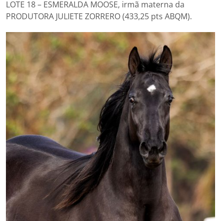
LOTE 18 – ESMERALDA MOOSE, irmã materna da
PRODUTORA JULIETE ZORRERO (433,25 pts ABQM).