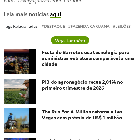
Fotos: Divulgação/Fazenda Caruana
Leia mais notícias
aqui
.
Tags Relacionadas:
DESTAQUE
FAZENDA CARUANA
LEILÕES
Veja Também
Festa de Barretos usa tecnologia para
administrar estrutura comparável a uma
cidade
PIB do agronegócio recua 2,01% no
primeiro trimestre de 2026
The Run For A Million retorna a Las
Vegas com prêmio de US$ 1 milhão