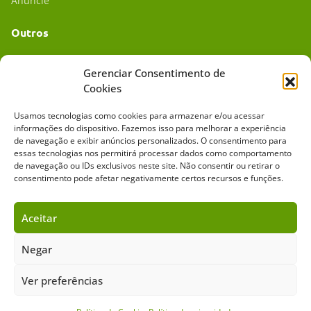
Anuncie
Outros
Academia UC
Gerenciar Consentimento de
Cookies
Dr. da Roça
Usamos tecnologias como cookies para armazenar e/ou acessar
Mídia Kit
informações do dispositivo. Fazemos isso para melhorar a experiência
de navegação e exibir anúncios personalizados. O consentimento para
essas tecnologias nos permitirá processar dados como comportamento
de navegação ou IDs exclusivos neste site. Não consentir ou retirar o
consentimento pode afetar negativamente certos recursos e funções.
Aceitar
Sobre o Cavalus
Leilões
Anuncie
Negar
Ver preferências
Copyright ©️ 2026 • Grupo Cavalus de Comunicação. Todos os direitos
reservados. Este portal é protegido pelo Google Recaptcha.
Política de Privacidade
|
Termos de Serviço