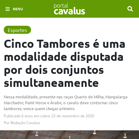
MENU
Esportes
Cinco Tambores é uma
modalidade disputada
por dois conjuntos
simultaneamente
Nessa modalidade, presente nas raças Quarto de Milha, Mangalarga
Marchador, Paint Horse e Árabe, o cavalo deve contornar cinco
tambores; vence quem chegar primeiro
Publicado
6 anos em
sobre
23 de novembro de 2020
Por
Redação Cavalus