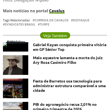
Fotos: Divulgação/ Arquivo
Mais notícias no portal
Cavalus
Tags Relacionadas:
CORRIDA DE CAVALOS
DESTAQUE
SYNDICATES BRASIL
TURFE
Veja Também
Gabriel Kayan conquista primeira vitória
em GP Sênior Top
Meio equestre lamenta a morte do juiz
Ary Rosa Casimiro Filho
Festa de Barretos usa tecnologia para
administrar estrutura comparável a uma
cidade
PIB do agronegócio recua 2,01% no
primeiro trimestre de 2026