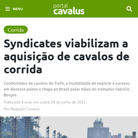
MENU
Corrida
Syndicates viabilizam a
aquisição de cavalos de
corrida
Condomínios de cavalos de Turfe, a modalidade de negócio é sucesso
em diversos países e chega ao Brasil pelas mãos do treinador Fabrício
Borges
Publicado
4 anos em
sobre
29 de junho de 2022
Por
Redação Cavalus