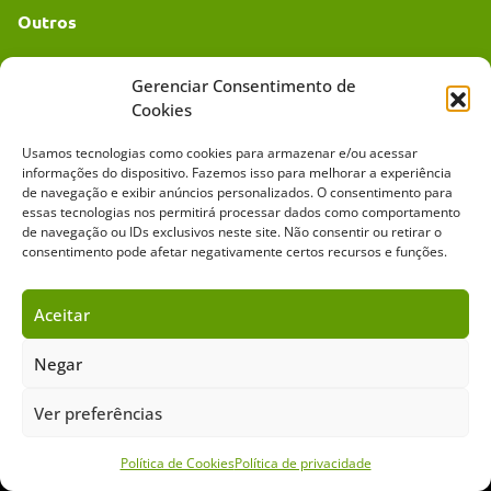
Outros
Academia UC
Gerenciar Consentimento de
Cookies
Dr. da Roça
Usamos tecnologias como cookies para armazenar e/ou acessar
Mídia Kit
informações do dispositivo. Fazemos isso para melhorar a experiência
de navegação e exibir anúncios personalizados. O consentimento para
essas tecnologias nos permitirá processar dados como comportamento
de navegação ou IDs exclusivos neste site. Não consentir ou retirar o
consentimento pode afetar negativamente certos recursos e funções.
Aceitar
Sobre o Cavalus
Leilões
Anuncie
Negar
Ver preferências
Copyright ©️ 2026 • Grupo Cavalus de Comunicação. Todos os direitos
reservados. Este portal é protegido pelo Google Recaptcha.
Política de Privacidade
|
Termos de Serviço
Política de Cookies
Política de privacidade