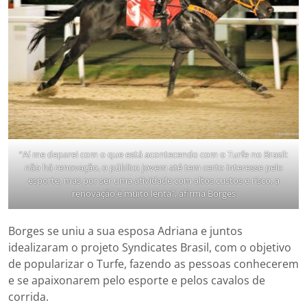
“Aí me deparei com o que está acontecendo com o Turfe no Brasil:
não há renovação, o público jovem até tem certo interesse pelo
esporte, mas por ser uma atividade com altos custos e risco, a
renovação é muito lenta”, afirma Borges
Borges se uniu a sua esposa Adriana e juntos
idealizaram o projeto Syndicates Brasil, com o objetivo
de popularizar o Turfe, fazendo as pessoas conhecerem
e se apaixonarem pelo esporte e pelos cavalos de
corrida.