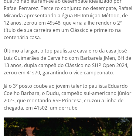
quatro habilitaram-se ao desempate idealizado por
Rafael Ferrarez. Terceiro conjunto no desempate, Rafael
Miranda apresentando a égua BH Intuição Método, de
12 anos, zerou em 49s48, que viria a lhe render o 2º
título de sua carreira em um Clássico e primeiro na
centenária casa.
Último a largar, o top paulista e cavaleiro da casa José
Luiz Guimarães de Carvalho com Barbarela JMen, BH de
13 anos, dupla campeã do Clássico no SHP Open 2024,
zerou em 41s70, garantindo o vice-campeonato.
Já o 3º posto coube ao jovem talento paulista Eduardo
Coelho Barbara, o Dudu, campeão sul-americano júnior
2023, que montando RSF Princesa, cruzou a linha de
chegada, em 41s02, um derrube.