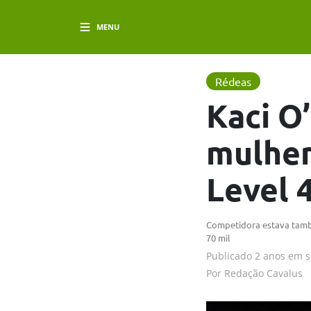
MENU
Rédeas
Kaci O
mulher
Level 
Competidora estava també
70 mil
Publicado
2 anos em
s
Por
Redação Cavalus