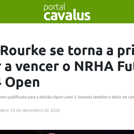
’Rourke se torna a pr
 a vencer o NRHA Fu
4 Open
m qualificada para a divisão Open Level 3, levando também o título do ca
obre
10 de dezembro de 2024