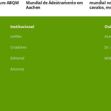
turo ABQM
Mundial de Adestramento em
mundial no
Aachen
cavalos, m
Institucional
Ou
Leilões
Aca
Criadores
Dr.
Editorial
Míd
Anuncie