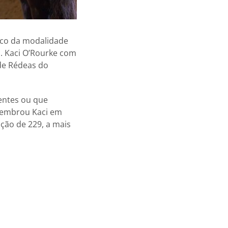
ico da modalidade
n. Kaci O’Rourke com
 de Rédeas do
sentes ou que
elembrou Kaci em
ção de 229, a mais