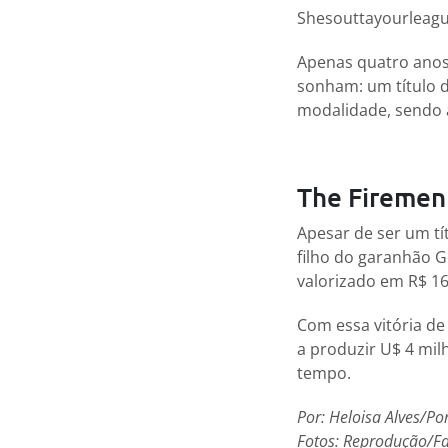
Shesouttayourleague
Apenas quatro anos
sonham: um título d
modalidade, sendo a
The Firemen
Apesar de ser um tít
filho do garanhão G
valorizado em R$ 16
Com essa vitória de
a produzir U$ 4 mi
tempo.
Por: Heloisa Alves/P
Fotos: Reprodução/F