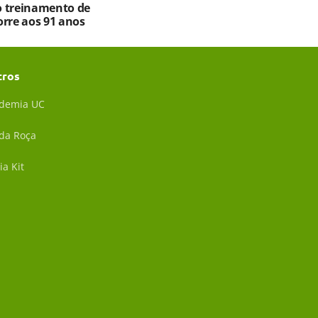
 treinamento de
orre aos 91 anos
tros
demia UC
 da Roça
ia Kit