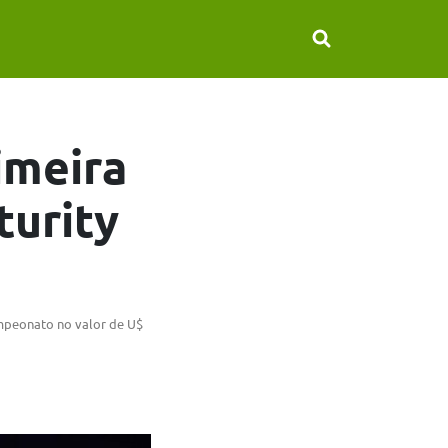
imeira
turity
mpeonato no valor de U$