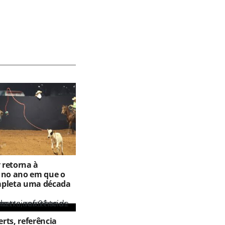
retorna à
 no ano em que o
mpleta uma década
rts, referência