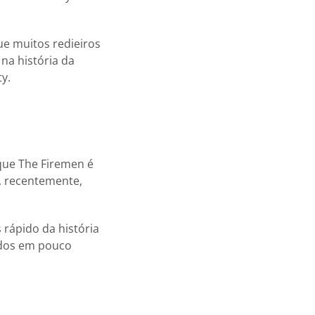
e muitos redieiros
na história da
y.
 que The Firemen é
i, recentemente,
 rápido da história
ados em pouco