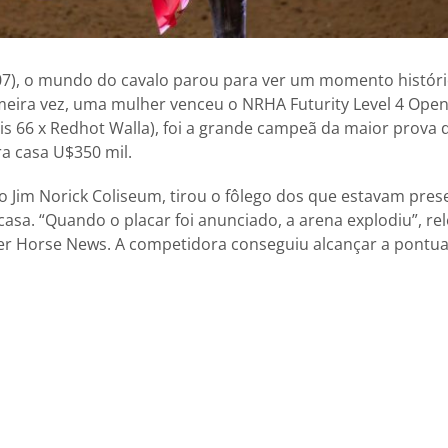
07), o mundo do cavalo parou para ver um momento histór
meira vez, uma mulher venceu o NRHA Futurity Level 4 Ope
s 66 x Redhot Walla), foi a grande campeã da maior prova
a casa U$350 mil.
no Jim Norick Coliseum, tirou o fôlego dos que estavam pre
sa. “Quando o placar foi anunciado, a arena explodiu”, r
er Horse News. A competidora conseguiu alcançar a pontua