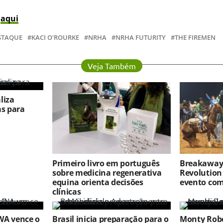
s
aqui
STAQUE
KACI O'ROURKE
NRHA
NRHA FUTURITY
THE FIREMEN
Veja Também
liza
as para
Primeiro livro em português
Breakaway 
sobre medicina regenerativa
Revolution
equina orienta decisões
evento co
clínicas
WA vence o
Brasil inicia preparação para o
Monty Robe