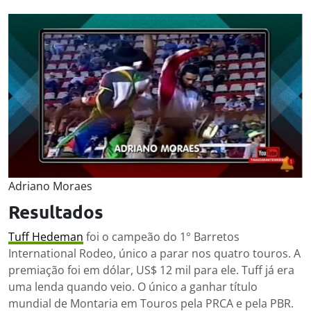
Adriano Moraes
Resultados
Tuff Hedeman
foi o campeão do 1° Barretos
International Rodeo, único a parar nos quatro touros. A
premiação foi em dólar, US$ 12 mil para ele. Tuff já era
uma lenda quando veio. O único a ganhar título
mundial de Montaria em Touros pela PRCA e pela PBR.