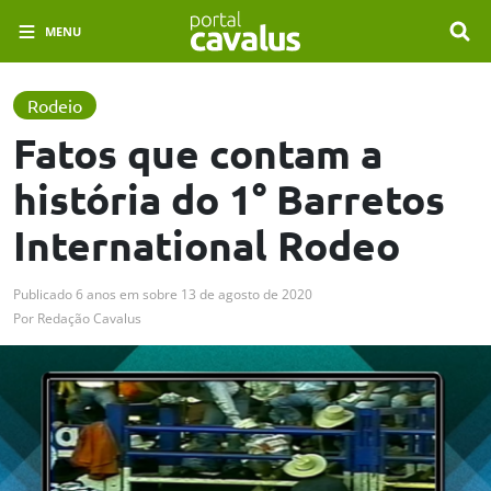
MENU
Rodeio
Fatos que contam a
história do 1° Barretos
International Rodeo
Publicado
6 anos em
sobre
13 de agosto de 2020
Por
Redação Cavalus