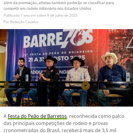
além da premiação, atletas também poderão se classificar para
competir em rodeio milionário nos Estados Unidos
Publicado
1 ano em
sobre
9 de julho de 2025
Por
Redação Cavalus
A
Festa do Peão de Barretos
, reconhecida como palco
das principais competições de rodeio e provas
cronometradas do Brasil, receberá mais de 3,5 mil