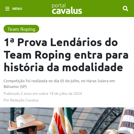
MENU
Team Roping
1ª Prova Lendários do
Team Roping entra para
história da modalidade
Competição foi realizada no dia 05 de julho, no Haras Sulera em
Bálsamo (SP)
Publicado
2 anos em
sobre
18 de julho de 2024
Por
Redação Cavalus