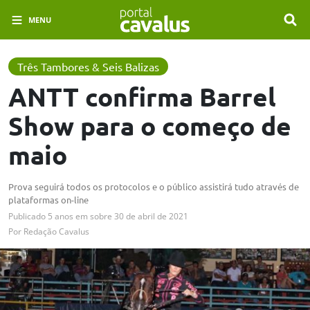
MENU
Três Tambores & Seis Balizas
ANTT confirma Barrel
Show para o começo de
maio
Prova seguirá todos os protocolos e o público assistirá tudo através de
plataformas on-line
Publicado
5 anos em
sobre
30 de abril de 2021
Por
Redação Cavalus