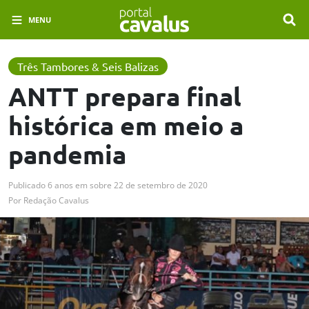
MENU
Três Tambores & Seis Balizas
ANTT prepara final
histórica em meio a
pandemia
Publicado
6 anos em
sobre
22 de setembro de 2020
Por
Redação Cavalus