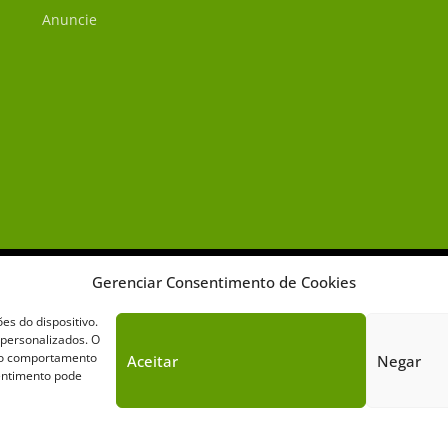
Anuncie
Gerenciar Consentimento de Cookies
s do dispositivo.
 personalizados. O
omo comportamento
Aceitar
Negar
Sobre o Cavalus
Leilões
Anuncie
sentimento pode
Cavalus de Comunicação. Todos os direitos reservados. Este portal é prote
Política de Privacidade
|
Termos de Serviço