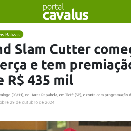
is Balizas
nd Slam Cutter come
terça e tem premiaçã
e R$ 435 mil
ingo (03/11), no Haras Rapahela, em Tietê (SP), e conta com programação d
obre
29 de outubro de 2024