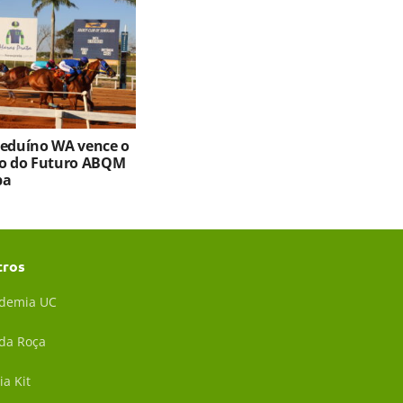
Beduíno WA vence o
ro do Futuro ABQM
ba
tros
demia UC
 da Roça
ia Kit