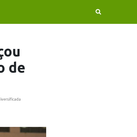
çou
o de
iversificada