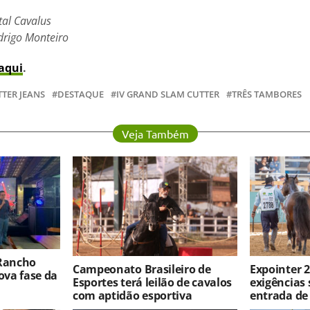
tal Cavalus
drigo Monteiro
aqui
.
TER JEANS
DESTAQUE
IV GRAND SLAM CUTTER
TRÊS TAMBORES
Veja Também
 Rancho
Campeonato Brasileiro de
Expointer 2
va fase da
Esportes terá leilão de cavalos
exigências 
com aptidão esportiva
entrada de