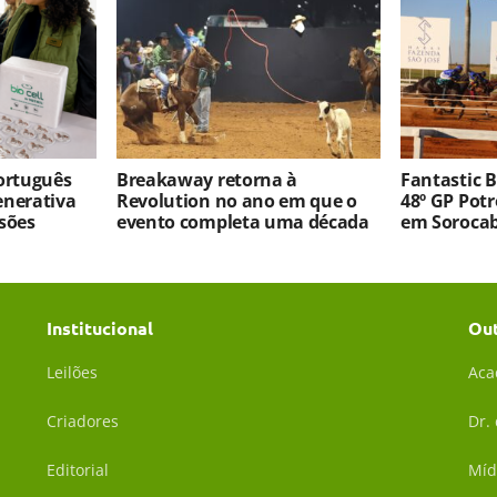
português
Breakaway retorna à
Fantastic 
enerativa
Revolution no ano em que o
48º GP Pot
sões
evento completa uma década
em Soroca
Institucional
Ou
Leilões
Aca
Criadores
Dr.
Editorial
Míd