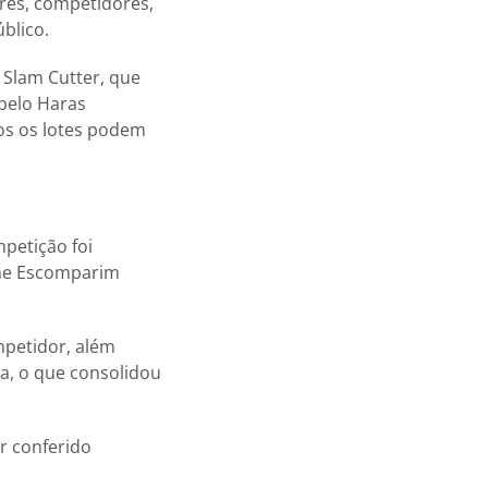
res, competidores,
blico.
 Slam Cutter, que
 pelo Haras
dos os lotes podem
petição foi
ine Escomparim
mpetidor, além
a, o que consolidou
r conferido