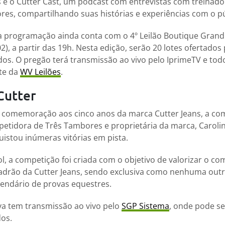
 o Cutter Cast, um podcast com entrevistas com treinado
ores, compartilhando suas histórias e experiências com o pú
a programação ainda conta com o 4º Leilão Boutique Grand
), a partir das 19h. Nesta edição, serão 20 lotes ofertados
os. O pregão terá transmissão ao vivo pelo IprimeTV e to
ite da
WV Leilões
.
Cutter
 comemoração aos cinco anos da marca Cutter Jeans, a com
mpetidora de Três Tambores e proprietária da marca, Carol
uistou inúmeras vitórias em pista.
, a competição foi criada com o objetivo de valorizar o co
padrão da Cutter Jeans, sendo exclusiva como nenhuma outr
endário de provas equestres.
va tem transmissão ao vivo pelo
SGP Sistema
, onde pode se
os.