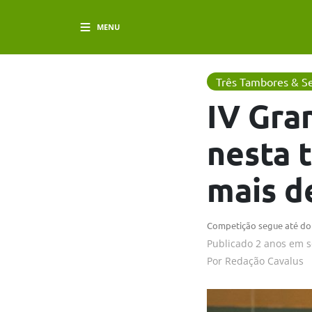
MENU
Três Tambores & Se
IV Gra
nesta 
mais d
Competição segue até dom
Publicado
2 anos em
s
Por
Redação Cavalus