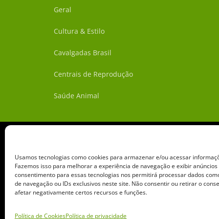
Geral
Cultura & Estilo
Cavalgadas Brasil
Centrais de Reprodução
Saúde Animal
Usamos tecnologias como cookies para armazenar e/ou acessar informaçõe
Fazemos isso para melhorar a experiência de navegação e exibir anúncios
consentimento para essas tecnologias nos permitirá processar dados c
de navegação ou IDs exclusivos neste site. Não consentir ou retirar o con
afetar negativamente certos recursos e funções.
Copyright ©️ 2026 • Grupo 
Política de Cookies
Política de privacidade