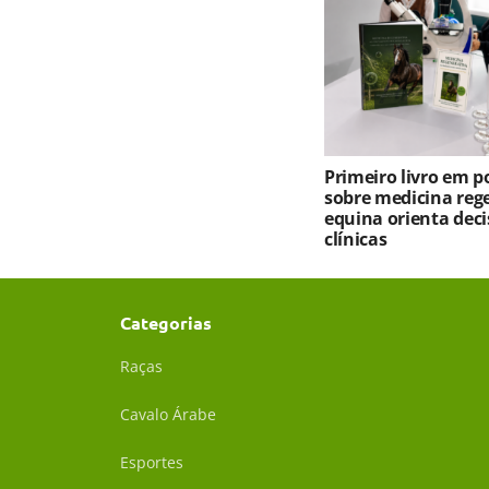
Primeiro livro em 
sobre medicina reg
equina orienta deci
clínicas
Categorias
Raças
Cavalo Árabe
Esportes