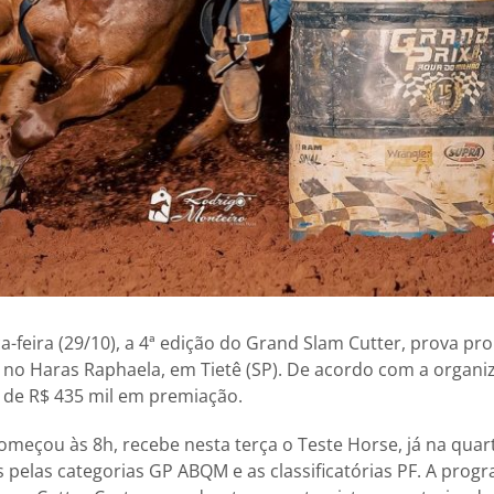
-feira (29/10), a 4ª edição do Grand Slam Cutter, prova pr
 no Haras Raphaela, em Tietê (SP). De acordo com a organi
s de R$ 435 mil em premiação.
meçou às 8h, recebe nesta terça o Teste Horse, já na quarta
s pelas categorias GP ABQM e as classificatórias PF. A pro