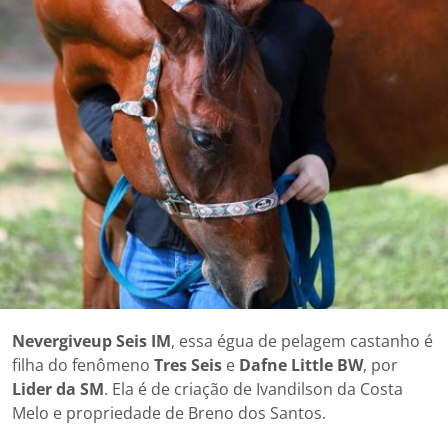
Nevergiveup Seis IM
, essa égua de pelagem castanho é
filha do fenômeno
Tres Seis
e
Dafne Little BW
, por
Lider da SM
. Ela é de criação de Ivandilson da Costa
Melo e propriedade de Breno dos Santos.