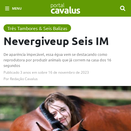
MENU
Três Tambores & Seis Balizas
Nevergiveup Seis IM
De aparência impecável, essa égua vem se destacando como
reprodutora por produzir animais que já correm na casa dos 16
segundos
Publicado
3 anos em
sobre
16 de novembro de 2023
Por
Redação Cavalus