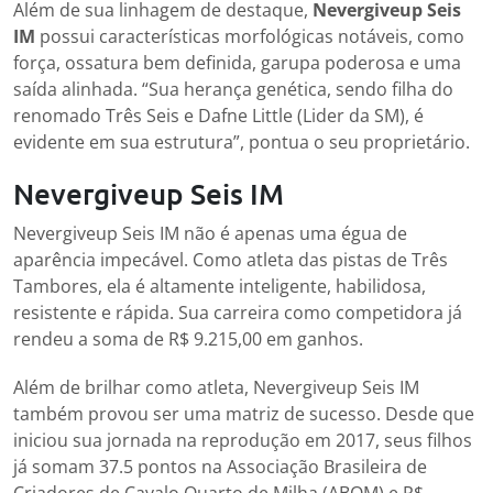
Além de sua linhagem de destaque,
Nevergiveup Seis
IM
possui características morfológicas notáveis, como
força, ossatura bem definida, garupa poderosa e uma
saída alinhada. “Sua herança genética, sendo filha do
renomado Três Seis e Dafne Little (Lider da SM), é
evidente em sua estrutura”, pontua o seu proprietário.
Nevergiveup Seis IM
Nevergiveup Seis IM não é apenas uma égua de
aparência impecável. Como atleta das pistas de Três
Tambores, ela é altamente inteligente, habilidosa,
resistente e rápida. Sua carreira como competidora já
rendeu a soma de R$ 9.215,00 em ganhos.
Além de brilhar como atleta, Nevergiveup Seis IM
também provou ser uma matriz de sucesso. Desde que
iniciou sua jornada na reprodução em 2017, seus filhos
já somam 37.5 pontos na Associação Brasileira de
Criadores de Cavalo Quarto de Milha (ABQM) e R$