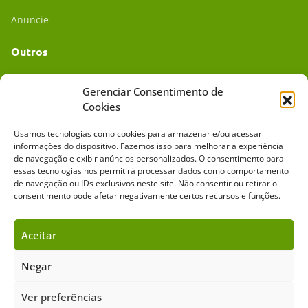
Anuncie
Outros
Academia UC
Gerenciar Consentimento de
Cookies
Dr. da Roça
Usamos tecnologias como cookies para armazenar e/ou acessar
Mídia Kit
informações do dispositivo. Fazemos isso para melhorar a experiência
de navegação e exibir anúncios personalizados. O consentimento para
essas tecnologias nos permitirá processar dados como comportamento
de navegação ou IDs exclusivos neste site. Não consentir ou retirar o
consentimento pode afetar negativamente certos recursos e funções.
Aceitar
Sobre o Cavalus
Leilões
Anuncie
Negar
Ver preferências
Copyright ©️ 2026 • Grupo Cavalus de Comunicação. Todos os direitos