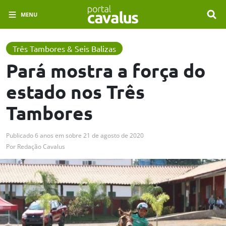
MENU
Três Tambores & Seis Balizas
Pará mostra a força do
estado nos Três
Tambores
Publicado
6 anos em
sobre
21 de agosto de 2020
Por
Redação Cavalus