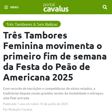
MENU
Três Tambores & Seis Balizas
Três Tambores
Feminina movimenta o
primeiro fim de semana
da Festa do Peão de
Americana 2025
Com recorde de inscrições e competidoras de vários estados, a
tradicional disputa reuniu grandes nomes da modalidade e entregou
uma final acirrada
Publicado
1 ano em
sobre
10 de junho de 2025
Por
Redação Cavalus