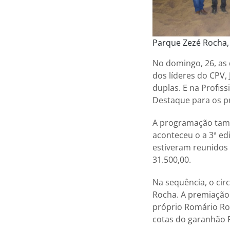
Parque Zezé Rocha
No domingo, 26, as 
dos líderes do CPV,
duplas. E na Profiss
Destaque para os pr
A programação tamb
aconteceu o a 3ª ed
estiveram reunidos 
31.500,00.
Na sequência, o cir
Rocha. A premiação 
próprio Romário Roc
cotas do garanhão R