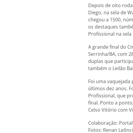
Depois de oito roda
Diego, na sela de W
chegou a 1500, núm
os destaques també
Profissional na sela 
A grande final do C
Serrinha/BA, com 28
duplas que particip
também o Leilão Bah
Foi uma vaquejada p
últimos dez anos. F
Profissional, que p
final. Ponto a pont
Celso Vitório com Vi
Colaboração: Porta
Fotos: Renan Leônc