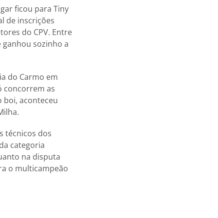
gar ficou para Tiny
l de inscrições
tores do CPV. Entre
e ganhou sozinho a
aria do Carmo em
só concorrem as
o boi, aconteceu
ilha.
s técnicos dos
da categoria
uanto na disputa
ara o multicampeão