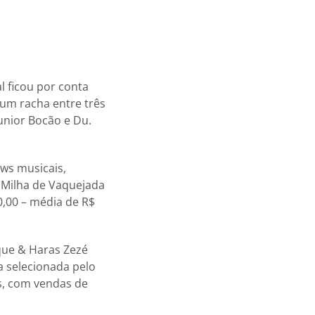
l ficou por conta
 um racha entre três
Junior Bocão e Du.
ws musicais,
e Milha de Vaquejada
0,00 – média de R$
rque & Haras Zezé
a selecionada pelo
as, com vendas de