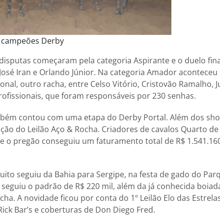
, campeões Derby
disputas começaram pela categoria Aspirante e o duelo fina
 José Iran e Orlando Júnior. Na categoria Amador aconteceu
ional, outro racha, entre Celso Vitório, Cristovão Ramalho, 
ofissionais, que foram responsáveis por 230 senhas.
ém contou com uma etapa do Derby Portal. Além dos sho
ição do Leilão Aço & Rocha. Criadores de cavalos Quarto d
e o pregão conseguiu um faturamento total de R$ 1.541.16
cuito seguiu da Bahia para Sergipe, na festa de gado do Pa
seguiu o padrão de R$ 220 mil, além da já conhecida boiad
ha. A novidade ficou por conta do 1º Leilão Elo das Estrel
ick Bar’s e coberturas de Don Diego Fred.