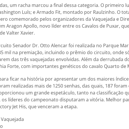
das, um racha marcou a final dessa categoria. O primeiro lu
ashington Luís; e Armado Fit, montado por Raulzinho. O tota
ero comemorado pelos organizadores da Vaquejada e Dire
m Aragon Apollo, novo líder entre os Cavalos de Puxar, qu
de Valter Xavier.
ircuito Senador Dr. Otto Alencar foi realizada no Parque M
5 mil na premiação, incluindo o prêmio do circuito, onde 
arem das três vaquejadas envolvidas. Além da derrubada d
ia Forte, com importantes genéticos do cavalo Quarto de M
ara ficar na história por apresentar um dos maiores índice
oram realizadas mais de 1250 senhas, das quais, 187 foram 
roporcionou um grande espetáculo, tanto na classificação q
o, os líderes do campeonato disputaram a vitória. Melhor p
ctory Jet His, que venceram a etapa.
l Vaquejada
io