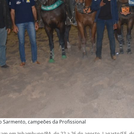
o Sarmento, campeões da Profissional
am em Inhambupe/BA, de 22 a 26 de agosto, Lagarto/SE, de