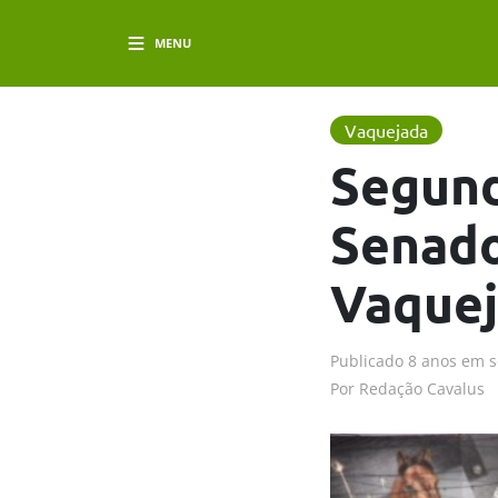
MENU
Vaquejada
Segund
Senado
Vaquej
Publicado
8 anos em
s
Por
Redação Cavalus