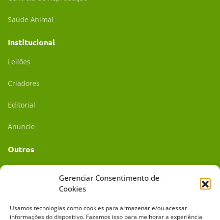
Saúde Animal
Institucional
Leilões
Criadores
Editorial
Anuncie
Outros
Academia UC
Gerenciar Consentimento de
Cookies
Dr. da Roça
Usamos tecnologias como cookies para armazenar e/ou acessar
Mídia Kit
informações do dispositivo. Fazemos isso para melhorar a experiência