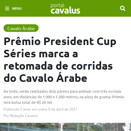
MENU
Cavalo Árabe
Prêmio President Cup
Séries marca a
retomada de corridas
do Cavalo Árabe
Ao todo, serão realizados dois páreos para animais com três ou mais
anos, em distâncias de 1.000 e 1.300 metros, na pista de grama; Prêmio
terá bolsa total de R$ 20 mil
Publicado
5 anos em
sobre
9 de abril de 2021
Por
Redação Cavalus