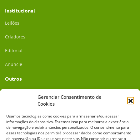
Institucional
Leilões
Criadores
Editorial
Anuncie
Outros
Academia UC
Gerenciar Consentimento de
Cookies
Dr. da Roça
Usamos tecnologias como cookies para armazenar e/ou acessar
Mídia Kit
informações do dispositivo. Fazemos isso para melhorar a experiência
de navegação e exibir anúncios personalizados. O consentimento para
essas tecnologias nos permitirá processar dados como comportamento
de navegação ou IDs exclusivos neste site. Não consentir ou retirar o