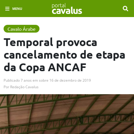
MENU
Cavalo Árabe
Temporal provoca
cancelamento de etapa
da Copa ANCAF
Publicado
7 anos em
sobre
16 de dezembro de 2019
Por
Redação Cavalus