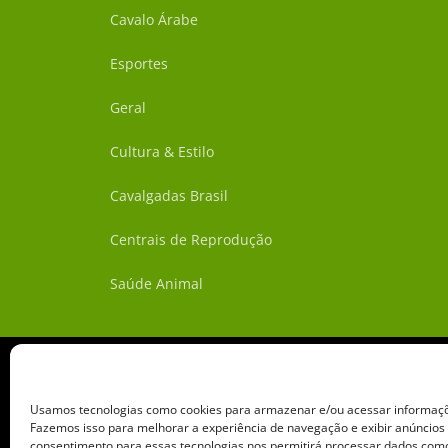
Cavalo Árabe
Esportes
Geral
Cultura & Estilo
Cavalgadas Brasil
Centrais de Reprodução
Saúde Animal
Usamos tecnologias como cookies para armazenar e/ou acessar informaçõe
Fazemos isso para melhorar a experiência de navegação e exibir anúncios
consentimento para essas tecnologias nos permitirá processar dados c