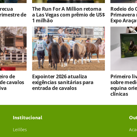
 recua
The Run For A Million retorna
Rodeio do 
rimestre de
a Las Vegas com prêmio de US$
Primavera 
1 milhão
Expo Araça
iro de
Expointer 2026 atualiza
Primeiro l
 de cavalos
exigências sanitárias para
sobre medi
iva
entrada de cavalos
equina ori
clínicas
Institucional
Ou
Leilões
Aca