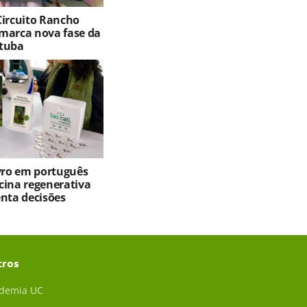
Circuito Rancho
marca nova fase da
tuba
ivro em português
cina regenerativa
enta decisões
tros
demia UC