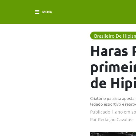
MENU
Brasileiro De Hipi
Haras 
primeir
de Hip
Criatório paulista apost
legado esportivo e repro
Publicado
1 ano em
s
Por
Redação Cavalus