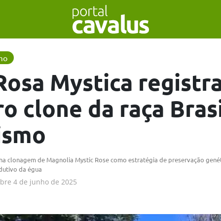
smo
Rosa Mystica registra
o clone da raça Bras
ismo
a na clonagem de Magnolia Mystic Rose como estratégia de preservação genét
dutivo da égua
obre
4 de junho de 2025