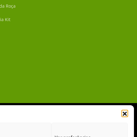
 da Roça
ia Kit