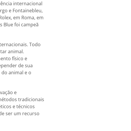
ência internacional
rgo e Fontainebleu,
 Rolex, em Roma, em
s Blue foi campeã
nternacionais. Todo
tar animal.
nto físico e
depender de sua
 do animal e o
rvação e
 métodos tradicionais
ticos e técnicos
ode ser um recurso