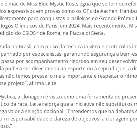
e é mãe de Miss Blue Mystic Rose, égua que se tornou refer
ados expressivos em provas como os GPs de Aachen, Hambu
 diretamente para conquistas brasileiras no Grande Prêmio
 Jogos Olímpicos de Paris, em 2024. Mais recentemente, Mis
edição do CSIO5* de Roma, na Piazza di Siena.
zada no Brasil, com o uso da técnica in vitro e protocolos i
panhado por especialistas, garantindo segurança e bem-es
a passa por acompanhamento rigoroso em seu desenvolvime
la poderá ser direcionada ao esporte ou à reprodução, a 
as não temos pressa: o mais importante é respeitar o ritmo
e projeto”, afirma Leite.
Mystica, a clonagem é vista como uma ferramenta de prese
ico da raça. Leite reforça que a iniciativa não substitui os
ega valor à seleção nacional. “Entendemos que há debates é
om responsabilidade e clareza de objetivos, a clonagem p
ioso.”