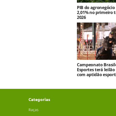
PIB do agronegócio
2,01% no primeiro t
2026
Campeonato Brasile
Esportes terá leilão
com aptidão esport
Categorias
Raças