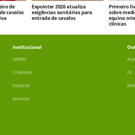
iro de
Expointer 2026 atualiza
Primeiro l
 de cavalos
exigências sanitárias para
sobre medi
iva
entrada de cavalos
equina ori
clínicas
Institucional
Ou
Leilões
Aca
Criadores
Dr.
Editorial
Míd
Anuncie