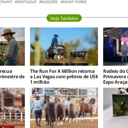
CPAINT
DESTAQUE
ELEIÇÕES
PAINT HORSE
Veja Também
 recua
The Run For A Million retorna
Rodeio do 
rimestre de
a Las Vegas com prêmio de US$
Primavera 
1 milhão
Expo Araça