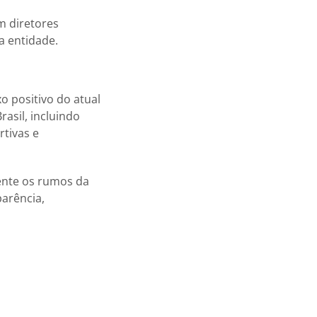
m diretores
a entidade.
o positivo do atual
asil, incluindo
tivas e
mente os rumos da
arência,