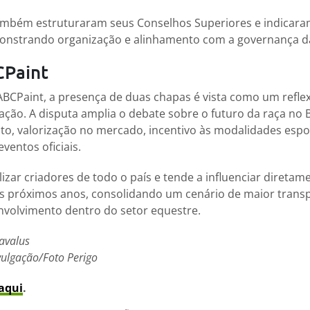
mbém estruturaram seus Conselhos Superiores e indicara
monstrando organização e alinhamento com a governança d
CPaint
BCPaint, a presença de duas chapas é vista como um reflex
ão. A disputa amplia o debate sobre o futuro da raça no Br
o, valorização no mercado, incentivo às modalidades espor
ventos oficiais.
lizar criadores de todo o país e tende a influenciar direta
os próximos anos, consolidando um cenário de maior transp
nvolvimento dentro do setor equestre.
avalus
ulgação/Foto Perigo
aqui
.