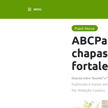
MENU
Paint Horse
ABCPai
chapas
fortal
Disputa entre “Avante” e
Publicado
4 meses em
Por
Redação Cavalus