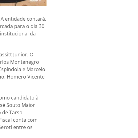
A entidade contará,
rcada para o dia 30
institucional da
ssitt Junior. O
arlos Montenegro
 Espíndola e Marcelo
cho, Homero Vicente
como candidato à
osé Souto Maior
o de Tarso
 Fiscal conta com
eroti entre os