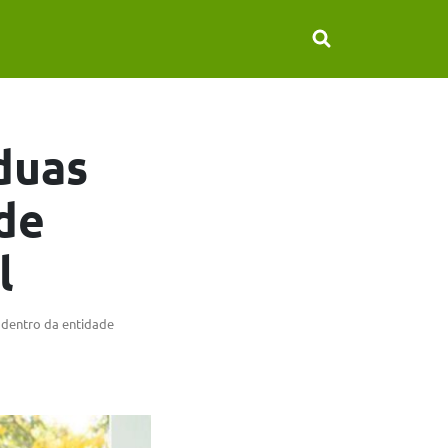
duas
de
l
 dentro da entidade