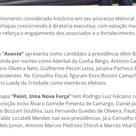
momento considerado histórico em seu processo eleitoral. 
chapas concorrendo à diretoria executiva, com votação ma
ue reforça o engajamento dos associados e o fortalecimento 
a
“Avante”
apresenta como candidato à presidência Allim Ba
inda por nomes como Aderbal da Cunha Bergo, Antonio C
ino Oliveira Neto, Guilherme Pezzin Leiva, Janaina Pacheco
esidentes. No Conselho Fiscal, figuram Enzo Rossini Cama
ério Luedy da Trindade como membros efetivos.
chapa
“Paint, Uma Nova Força”
tem Rodrigo Luiz Falciano 
osição inclui Álvaro Gomide Pimenta de Camargo, Daniel J
do Bozzani Soubhia, Luis Fernando Guedes de Oliveira, Paul
aldir Locatelli Mendes nas vice-presidências. Já o Conselho
Melo Junior, Antonio Marcos Pedroso Chicoli e Marcos Vital G