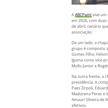
A
ABCPaint
vive um 
em 2026, com duas 
de abril, cenário q
associação.
De um lado, a chap
grupo é composto a
Gomes Filho, Felism
Iguma como vice-pr
Mollo Junior e Rog
Na outra frente, a 
presidência. A comp
Paes Zirpoli, Eduar
Madureira Peres e V
Amauri Silveira de 
efetivos.