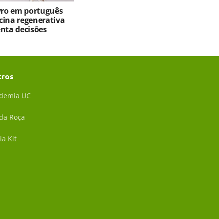
ivro em português
cina regenerativa
enta decisões
tros
demia UC
 da Roça
ia Kit