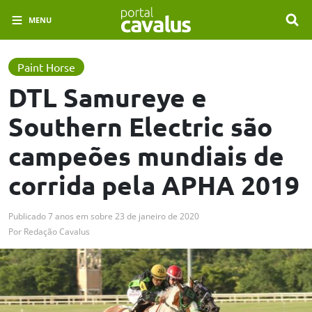
MENU
Paint Horse
DTL Samureye e
Southern Electric são
campeões mundiais de
corrida pela APHA 2019
Publicado
7 anos em
sobre
23 de janeiro de 2020
Por
Redação Cavalus