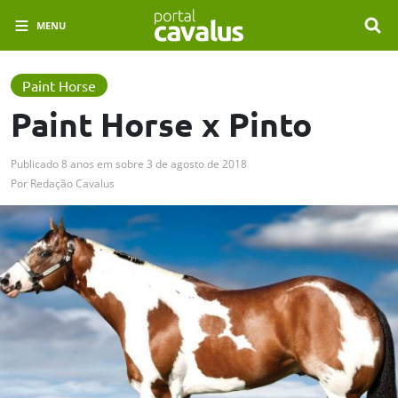
MENU
Paint Horse
Paint Horse x Pinto
Publicado
8 anos em
sobre
3 de agosto de 2018
Por
Redação Cavalus