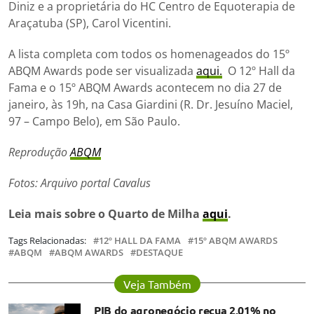
Diniz e a proprietária do HC Centro de Equoterapia de
Araçatuba (SP), Carol Vicentini.
A lista completa com todos os homenageados do 15º
ABQM Awards pode ser visualizada
aqui.
O 12º Hall da
Fama e o 15º ABQM Awards acontecem no dia 27 de
janeiro, às 19h, na Casa Giardini (R. Dr. Jesuíno Maciel,
97 – Campo Belo), em São Paulo.
Reprodução
ABQM
Fotos: Arquivo portal Cavalus
Leia mais sobre o Quarto de Milha
aqui
.
Tags Relacionadas:
12º HALL DA FAMA
15º ABQM AWARDS
ABQM
ABQM AWARDS
DESTAQUE
Veja Também
PIB do agronegócio recua 2,01% no