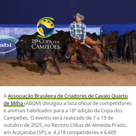
A
Associação Brasileira de Criadores de Cavalo Quarto
de Milha
(ABQM) divulgou a lista oficial de competidores
e animais habilitados para a 18ª edição da Copa dos
Campeões. O evento será realizado de 7 a 19 de
outubro de 2025, no Recinto Clibas de Almeida Prado,
em Araçatuba (SP), e 4.218 competidores e 6.609