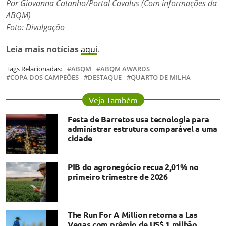
Por Giovanna Catanho/Portal Cavalus
(Com informações da
ABQM)
Foto: Divulgação
Leia mais notícias
aqui
.
Tags Relacionadas:
ABQM
ABQM AWARDS
COPA DOS CAMPEÕES
DESTAQUE
QUARTO DE MILHA
Veja Também
Festa de Barretos usa tecnologia para
administrar estrutura comparável a uma
cidade
PIB do agronegócio recua 2,01% no
primeiro trimestre de 2026
The Run For A Million retorna a Las
Vegas com prêmio de US$ 1 milhão