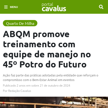
MENU
Quarto De Milha
ABQM promove
treinamento com
equipe de manejo no
45º Potro do Futuro
Ação faz parte das práticas adotadas pela entidade que reforçam o
compromisso com o Bem-Estar Animal em eventos
Publicado
2 anos em
sobre
21 de outubro de 2024
Por
Redação Cavalus