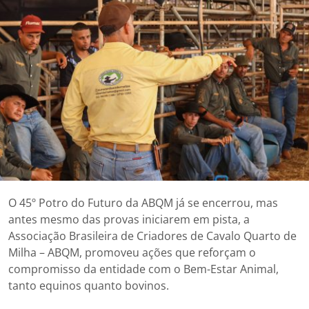
O 45º Potro do Futuro da ABQM já se encerrou, mas
antes mesmo das provas iniciarem em pista, a
Associação Brasileira de Criadores de Cavalo Quarto de
Milha – ABQM, promoveu ações que reforçam o
compromisso da entidade com o Bem-Estar Animal,
tanto equinos quanto bovinos.