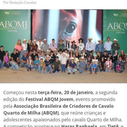
Por
Redação Cavalus
Começou nesta
terça-feira, 20 de janeiro
, a segunda
edição do
Festival ABQM Jovem
, evento promovido
pela
Associação Brasileira de Criadores de Cavalo
Quarto de Milha (ABQM)
, que reúne crianças e
adolescentes apaixonados pelo cavalo Quarto de Milha.
A competição acontece no
Haras Raphaela
, em
Tietê
, e