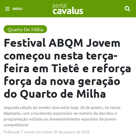
MENU
Quarto De Milha
Festival ABQM Jovem
começou nesta terça-
feira em Tietê e reforça
força da nova geração
do Quarto de Milha
Segunda edição do evento teve início hoje, 20 de janeiro, no Haras
Raphaela, com crescimento expressivo no número de inscritos e
programação voltada ao desenvolvimento esportivo de jovens
competidores
Publicado
7 meses em
sobre
20 de janeiro de 2026