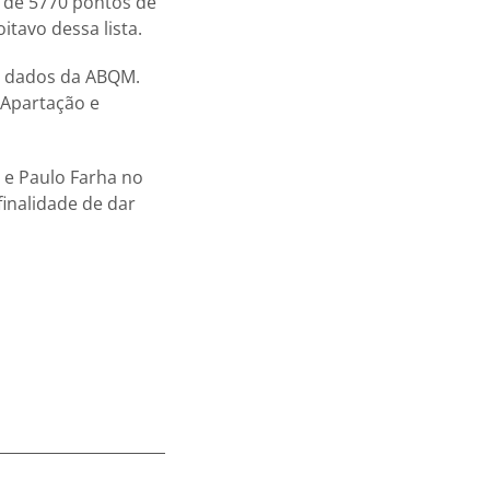
 de 5770 pontos de
tavo dessa lista.
e dados da ABQM.
 Apartação e
t e Paulo Farha no
inalidade de dar