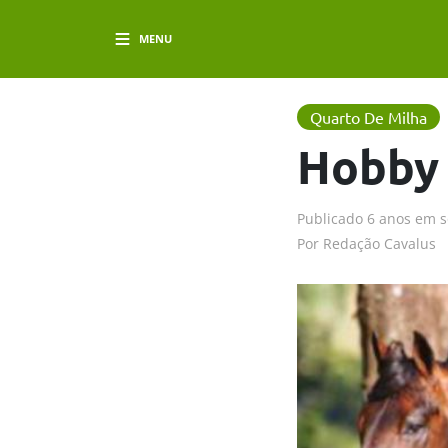
MENU
Quarto De Milha
Hobby 
Publicado
6 anos em
s
Por
Redação Cavalus