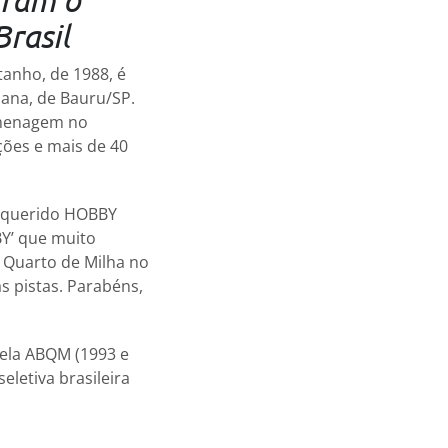
rasil
tanho, de 1988, é
uana, de Bauru/SP.
omenagem no
ções e mais de 40
e querido HOBBY
Y’ que muito
 Quarto de Milha no
s pistas. Parabéns,
pela ABQM (1993 e
letiva brasileira