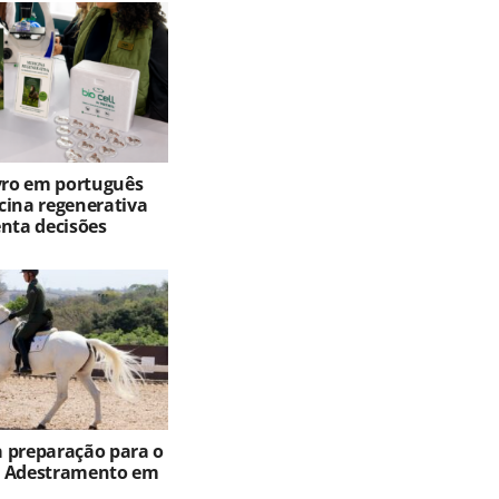
ivro em português
cina regenerativa
enta decisões
ia preparação para o
e Adestramento em