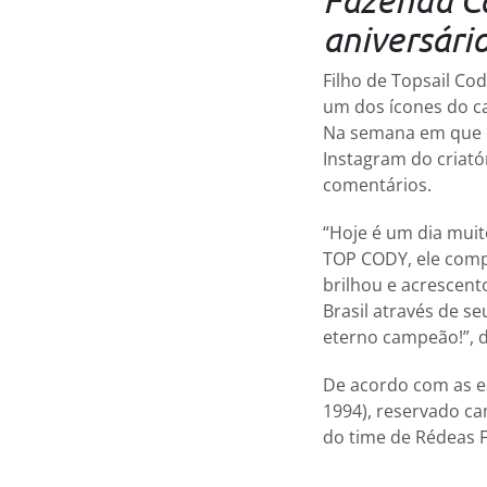
aniversári
Filho de Topsail Co
um dos ícones do ca
Na semana em que 
Instagram do criató
comentários.
“Hoje é um dia muit
TOP CODY, ele comp
brilhou e acrescen
Brasil através de s
eterno campeão!”, d
De acordo com as es
1994), reservado ca
do time de Rédeas F