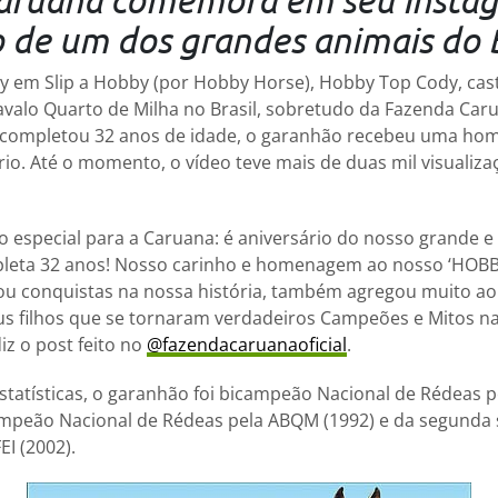
o de um dos grandes animais do B
dy em Slip a Hobby (por Hobby Horse), Hobby Top Cody, cas
valo Quarto de Milha no Brasil, sobretudo da Fazenda Car
completou 32 anos de idade, o garanhão recebeu uma h
rio. Até o momento, o vídeo teve mais de duas mil visualiza
o especial para a Caruana: é aniversário do nosso grande 
leta 32 anos! Nosso carinho e homenagem ao nosso ‘HOBB
tou conquistas na nossa história, também agregou muito ao
eus filhos que se tornaram verdadeiros Campeões e Mitos na
iz o post feito no
@fazendacaruanaoficial
.
tatísticas, o garanhão foi bicampeão Nacional de Rédeas 
mpeão Nacional de Rédeas pela ABQM (1992) e da segunda se
EI (2002).