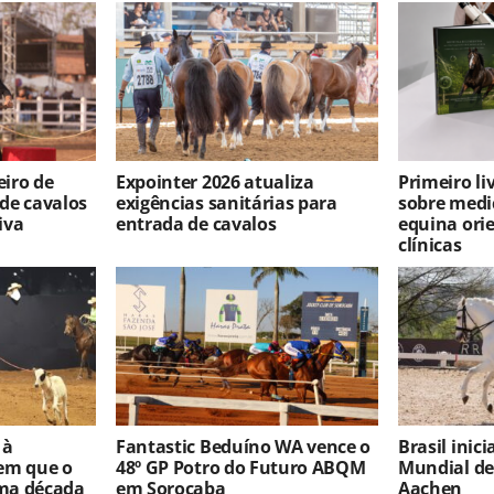
iro de
Expointer 2026 atualiza
Primeiro l
 de cavalos
exigências sanitárias para
sobre medi
iva
entrada de cavalos
equina ori
clínicas
 à
Fantastic Beduíno WA vence o
Brasil inic
em que o
48º GP Potro do Futuro ABQM
Mundial d
ma década
em Sorocaba
Aachen