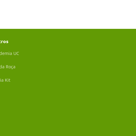
tros
demia UC
 da Roça
ia Kit