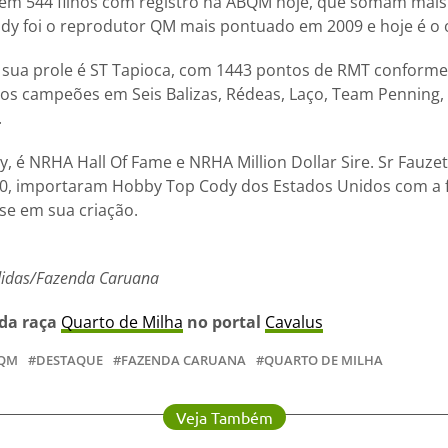
em 544 filhos com registro na ABQM hoje, que somam mais
 foi o reprodutor QM mais pontuado em 2009 e hoje é o oi
 sua prole é ST Tapioca, com 1443 pontos de RMT conform
os campeões em Seis Balizas, Rédeas, Laço, Team Penning,
.
y, é NRHA Hall Of Fame e NRHA Million Dollar Sire. Sr Fauze
90, importaram Hobby Top Cody dos Estados Unidos com a f
ase em sua criação.
edidas/Fazenda Caruana
 da raça
Quarto de Milha
no portal
Cavalus
QM
DESTAQUE
FAZENDA CARUANA
QUARTO DE MILHA
Veja Também