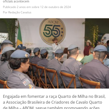
oficiais acontecem
Publicado
2 anos em
sobre
12 de outubro de 2024
Por
Redação Cavalus
Engajada em fomentar a raça Quarto de Milha no Brasil,
a Associação Brasileira de Criadores de Cavalo Quarto
de Milha – ABQM, segue também promovendo ações