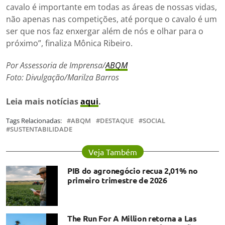
cavalo é importante em todas as áreas de nossas vidas,
não apenas nas competições, até porque o cavalo é um
ser que nos faz enxergar além de nós e olhar para o
próximo”, finaliza Mônica Ribeiro.
Por Assessoria de Imprensa/
ABQM
Foto: Divulgação/Marilza Barros
Leia mais notícias
aqui
.
Tags Relacionadas:
ABQM
DESTAQUE
SOCIAL
SUSTENTABILIDADE
Veja Também
PIB do agronegócio recua 2,01% no
primeiro trimestre de 2026
The Run For A Million retorna a Las